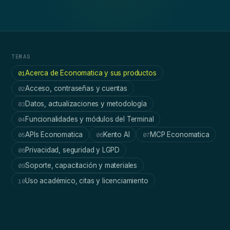
TEMAS
Acerca de Economatica y sus productos
01
Acceso, contraseñas y cuentas
02
Datos, actualizaciones y metodología
03
Funcionalidades y módulos del Terminal
04
APIs Economatica
Kento AI
MCP Economatica
05
06
07
Privacidad, seguridad y LGPD
08
Soporte, capacitación y materiales
09
Uso académico, citas y licenciamiento
10