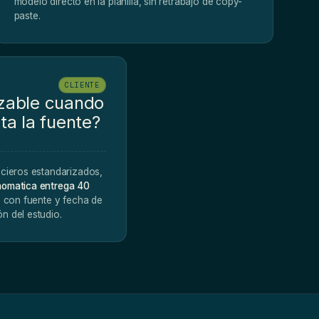
modelo directo en la planilla, sin retrabajo de copy-
paste.
CLIENTE
azable cuando
ta la fuente?
ncieros estandarizados,
omatica entrega 40
 con fuente y fecha de
n del estudio.