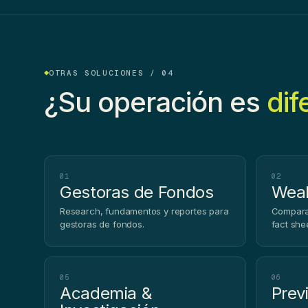
OTRAS SOLUCIONES / 04
¿Su operación es
dif
01
02
Gestoras de Fondos
Weal
Research, fundamentos y reportes para
Compara
gestoras de fondos.
fact shee
05
06
Academia &
Prev