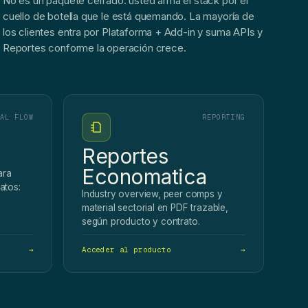
No es un paquete cerrado: usted arma el stack por el
cuello de botella que le está quemando. La mayoría de
los clientes entra por Plataforma + Add-in y suma APIs y
Reportes conforme la operación crece.
AL FLOW
REPORTING
Reportes
Economatica
ara
atos:
Industry overview, peer comps y
material sectorial en PDF trazable,
según producto y contrato.
→
Acceder al producto
→