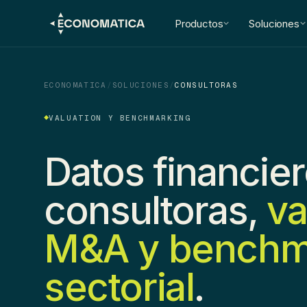
Productos
Soluciones
ECONOMATICA
/
SOLUCIONES
/
CONSULTORAS
VALUATION Y BENCHMARKING
Datos financie
consultoras,
va
M&A y benchm
sectorial
.