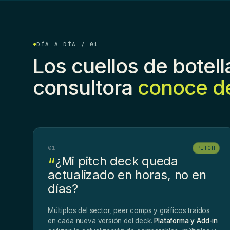
DÍA A DÍA / 01
Los cuellos de botel
consultora
conoce d
01
PITCH
¿Mi pitch deck queda
actualizado en horas, no en
días?
Múltiplos del sector, peer comps y gráficos traídos
en cada nueva versión del deck.
Plataforma y Add-in