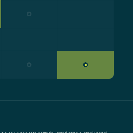
●
●
●