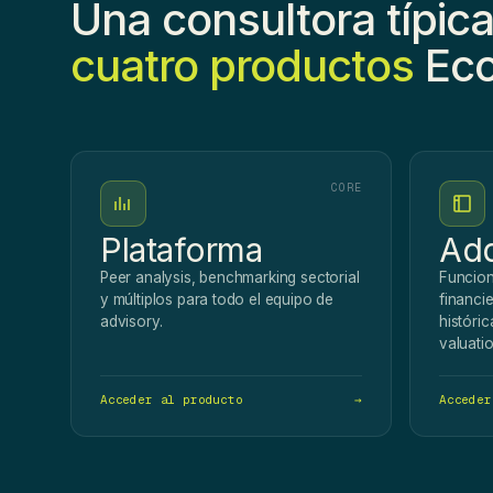
Una consultora típic
cuatro productos
Eco
CORE
Plataforma
Add
Peer analysis, benchmarking sectorial
Funcion
y múltiplos para todo el equipo de
financie
advisory.
históri
valuatio
Acceder al producto
→
Acceder