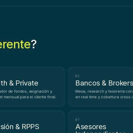
erente
?
03
th & Private
Bancos & Broker
dor de fondos, asignación y
Mesa, research y tesorería con
t mensual para el cliente final.
en real time y cobertura cross-
07
isión & RPPS
Asesores