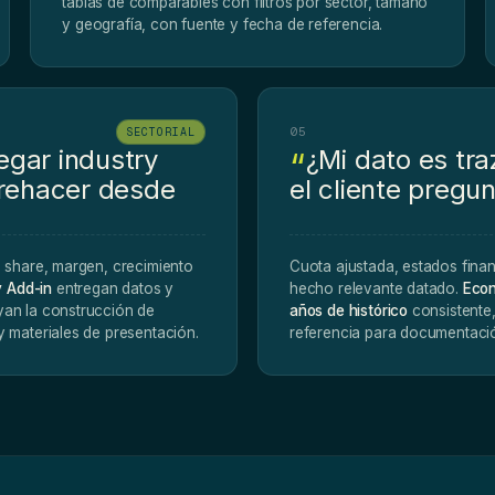
tablas de comparables con filtros por sector, tamaño
y geografía, con fuente y fecha de referencia.
05
SECTORIAL
gar industry
¿Mi dato es tr
 rehacer desde
el cliente pregun
 share, margen, crecimiento
Cuota ajustada, estados fina
y Add-in
entregan datos y
hecho relevante datado.
Econ
an la construcción de
años de histórico
consistente,
 materiales de presentación.
referencia para documentació