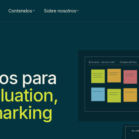
Contenidos
Sobre nosotros
Estudio sectorial · Comparables
ros para
luation,
arking
Valu