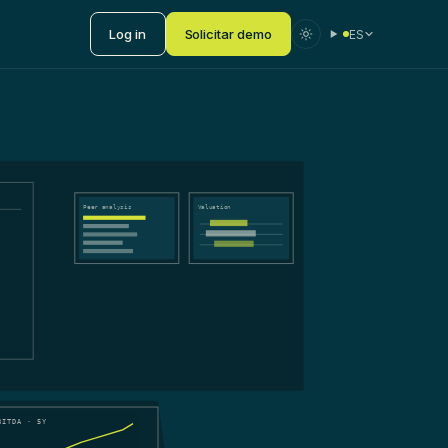
Log in
Solicitar demo
ES
Peer analysis
Valuation
ation