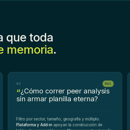
la que toda
e memoria
.
02
M&A
¿Cómo correr peer analysis
sin armar planilla eterna?
Filtro por sector, tamaño, geografía y múltiplo.
Plataforma y Add-in
apoyan la construcción de