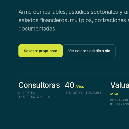
Arme comparables, estudios sectoriales y aná
estados financieros, múltiplos, cotizaciones 
documentadas.
Solicitar propuesta
Ver dolores del día a día
Consultoras
40
Valua
Años
CLIENTES
HISTÓRICO TRAZABLE
M&A
INSTITUCIONALES
COMPARAB
MÚLTIPLO