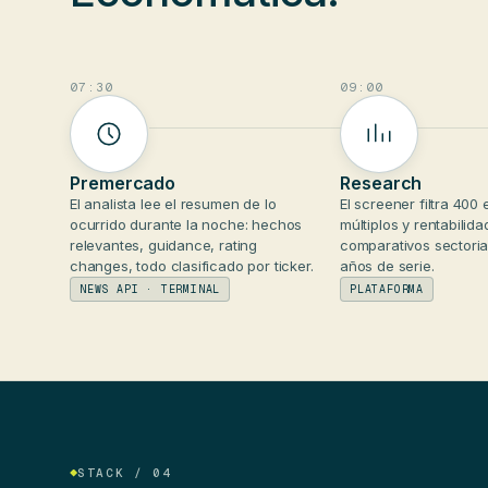
07:30
09:00
Premercado
Research
El analista lee el resumen de lo
El screener filtra 400
ocurrido durante la noche: hechos
múltiplos y rentabilida
relevantes, guidance, rating
comparativos sectoria
changes, todo clasificado por ticker.
años de serie.
NEWS API · TERMINAL
PLATAFORMA
STACK / 04