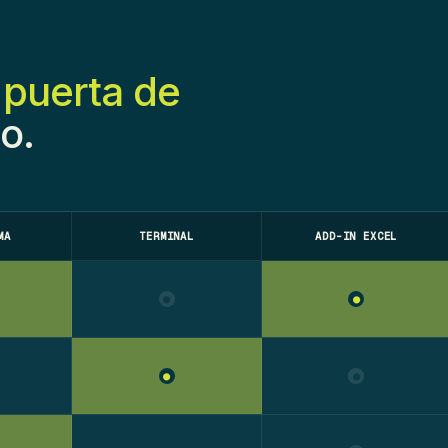
a
puerta de
o.
MA
TERMINAL
ADD-IN EXCEL
●
●
●
●