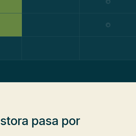
●
●
estora
pasa por