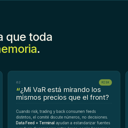
la que toda
memoria
.
02
RISK
¿Mi VaR está mirando los
mismos precios que el front?
Cuando risk, trading y back consumen feeds
distintos, el comité discute números, no decisiones.
Data Feed + Terminal
ayudan a estandarizar fuentes