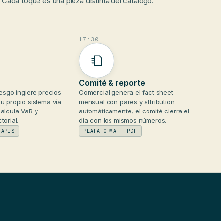
Cada toque es una pieza distinta del catálogo.
17:30
Comité & reporte
iesgo ingiere precios
Comercial genera el fact sheet
u propio sistema vía
mensual con pares y attribution
calcula VaR y
automáticamente, el comité cierra el
torial.
día con los mismos números.
 APIS
PLATAFORMA · PDF