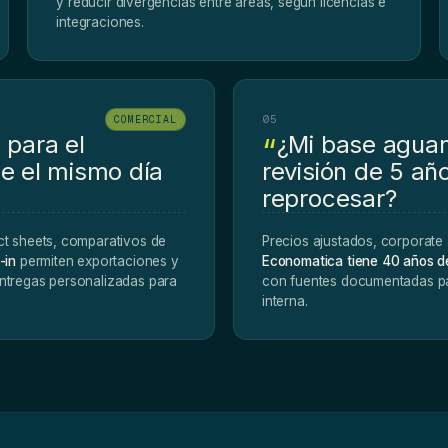
y reducir divergencias entre áreas, según licencias e
integraciones.
05
COMERCIAL
 para el
¿Mi base agua
le el mismo día
revisión de 5 año
reprocesar?
ct sheets, comparativos de
Precios ajustados, corporate 
-in
permiten exportaciones y
Economatica tiene 40 años de
ntregas personalizadas para
con fuentes documentadas par
interna.