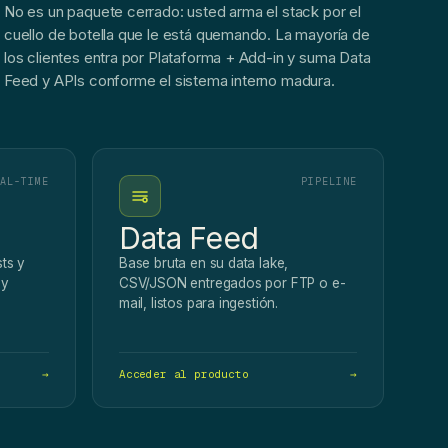
No es un paquete cerrado: usted arma el stack por el
cuello de botella que le está quemando. La mayoría de
los clientes entra por Plataforma + Add-in y suma Data
Feed y APIs conforme el sistema interno madura.
AL-TIME
PIPELINE
Data Feed
ts y
Base bruta en su data lake,
 y
CSV/JSON entregados por FTP o e-
mail, listos para ingestión.
→
Acceder al producto
→