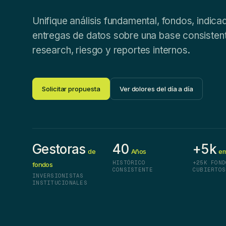
Unifique análisis fundamental, fondos, indica
entregas de datos sobre una base consisten
research, riesgo y reportes internos.
Solicitar propuesta
Ver dolores del día a día
Gestoras
40
+5k
de
Años
em
HISTÓRICO
+25K FOND
fondos
CONSISTENTE
CUBIERTOS
INVERSIONISTAS
INSTITUCIONALES