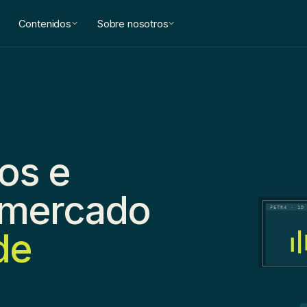
Contenidos
Sobre nosotros
os e
e mercado
PETR4 · 1D
de