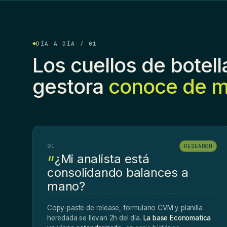
DÍA A DÍA / 01
Los cuellos de botel
gestora
conoce de 
01
RESEARCH
¿Mi analista está
consolidando balances a
mano?
Copy-paste de release, formulario CVM y planilla
heredada se llevan 2h del día.
La base Economatica