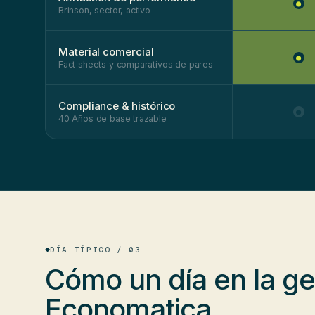
●
Brinson, sector, activo
Material comercial
●
Fact sheets y comparativos de pares
Compliance & histórico
●
40 Años de base trazable
DÍA TÍPICO / 03
Cómo un día en la g
Economatica
.