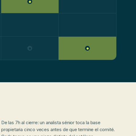
●
●
●
De las 7h al cierre: un analista sénior toca la base
propietaria cinco veces antes de que termine el comité.