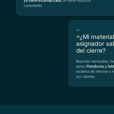
ya viene estandarizada
, en serie histórica
consistente.
04
¿Mi material
asignador sa
del cierre?
Reportes mensuales, fa
pares.
Plataforma y Add
modelos de informe y e
sus clientes.