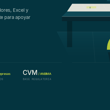
dores, Excel y
te para apoyar
CVM
presas
/ ANBIMA
OS
BASE REGULATORIA