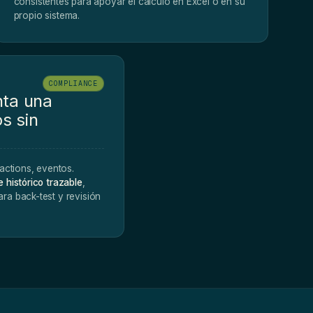
consistentes para apoyar el cálculo en Excel o en su
propio sistema.
COMPLIANCE
nta una
s sin
actions, eventos.
 histórico trazable
,
a back-test y revisión