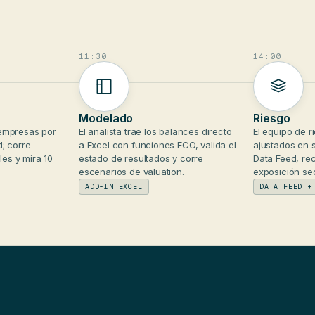
11:30
14:00
Modelado
Riesgo
 empresas por
El analista trae los balances directo
El equipo de r
d; corre
a Excel con funciones ECO, valida el
ajustados en s
les y mira 10
estado de resultados y corre
Data Feed, re
escenarios de valuation.
exposición sec
ADD-IN EXCEL
DATA FEED +