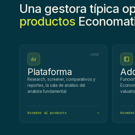
Una gestora típica o
productos
Economati
CORE
Plataforma
Add
Research, screener, comparativos y
Funcion
reportes, la sala de análisis del
Economa
analista fundamental.
valuatio
Acceder al producto
→
Acceder