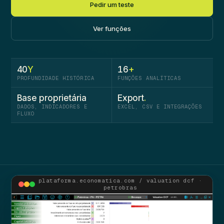
Pedir um teste
Ver funções
40
Y
16
+
PROFUNDIDADE HISTÓRICA
FUNÇÕES ANALÍTICAS
Base propri­etária
Export
.
DADOS, INDICADORES E
EXCEL, CSV E INTEGRAÇÕES
FLUXO
plataforma.economatica.com / valuation dcf ·
petrobras