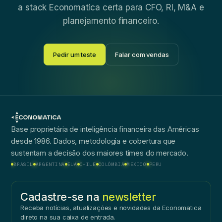
a stack Economatica certa para CFO, RI, M&A e
planejamento financeiro.
Pedir um teste
Falar com vendas
Base proprietária de inteligência financeira das Américas
desde 1986. Dados, metodologia e cobertura que
sustentam a decisão dos maiores times do mercado.
BRASIL
ARGENTINA
EUA
CHILE
COLÔMBIA
MÉXICO
PERU
Cadastre-se na
newsletter
Receba notícias, atualizações e novidades da Economatica
direto na sua caixa de entrada.