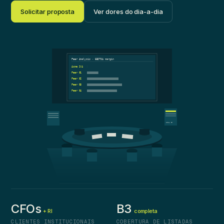
Solicitar proposta
Ver dores do dia-a-dia
Peer Analysis · EBITDA margin
Acme S/A
Peer 01
Peer 02
Peer 03
Peer 04
2024 IR
CFOs
B3
+ RI
completa
CLIENTES INSTITUCIONAIS
COBERTURA DE LISTADAS