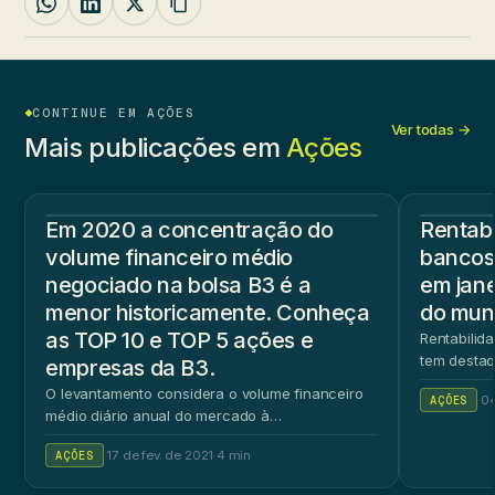
CONTINUE EM AÇÕES
Ver todas →
Mais publicações em
Ações
Em 2020 a concentração do
Rentabi
volume financeiro médio
bancos 
negociado na bolsa B3 é a
em jane
menor historicamente. Conheça
do mun
as TOP 10 e TOP 5 ações e
Rentabilid
tem destaq
empresas da B3.
O levantamento considera o volume financeiro
AÇÕES
·
04
médio diário anual do mercado à…
AÇÕES
·
17 de fev. de 2021
·
4 min