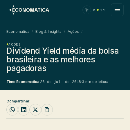
PT
Economatica
/
Blog & Insights
/
Ações
/
AÇÕES
Dividend Yield média da bolsa
brasileira e as melhores
pagadoras
26 de jul. de 2018
Time Economatica
·
·
3 min de leitura
Compartilhar: