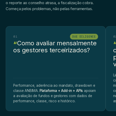
o reporte ao conselho atrasa, a fiscalização cobra.
Começa pelos problemas, não pelas ferramentas.
01
0
DUE DILIGENCE
Como avaliar mensalmente
os gestores terceirizados?
L
c
Performance, aderência ao mandato, drawdown e
m
classe ANBIMA.
Plataforma + Add-in + APIs
apoiam
c
a avaliação de fundos e gestores com dados de
n
performance, classe, risco e histórico.
a