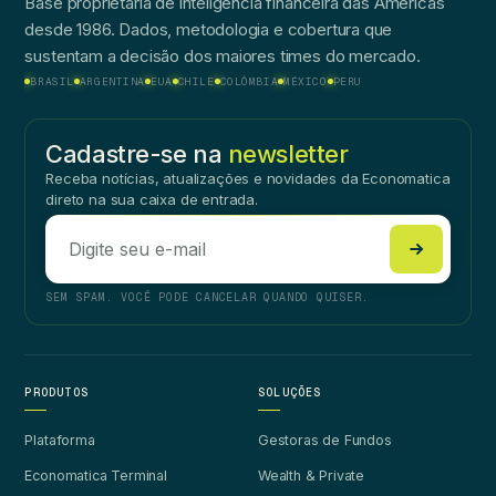
Base proprietária de inteligência financeira das Américas
desde 1986. Dados, metodologia e cobertura que
sustentam a decisão dos maiores times do mercado.
BRASIL
ARGENTINA
EUA
CHILE
COLÔMBIA
MÉXICO
PERU
Cadastre-se na
newsletter
Receba notícias, atualizações e novidades da Economatica
direto na sua caixa de entrada.
SEM SPAM. VOCÊ PODE CANCELAR QUANDO QUISER.
PRODUTOS
SOLUÇÕES
Plataforma
Gestoras de Fundos
Economatica Terminal
Wealth & Private