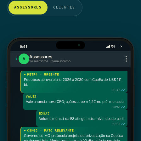
ASSESSORES
CLIENTES
9:41
Assessores
A
14 membros · Canal interno
PETR4 · URGENTE
Petrobras aprova plano 2026 a 2030 com CapEx de US$ 111
bi.
✓✓
08:42
VALE3
Vale anuncia novo CFO; ações sobem 1,2% no pré-mercado.
✓✓
08:51
B3SA3
Volume mensal da B3 atinge maior nível desde abril.
✓✓
09:03
CSMG3 · FATO RELEVANTE
Governo de MG protocola projeto de privatização da Copasa
na Assembleia. Modelagem em até 90 dias, oferta prevista