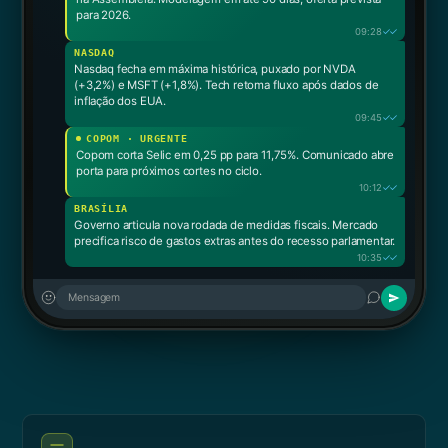
para 2026.
✓✓
09:28
NASDAQ
Nasdaq fecha em máxima histórica, puxado por NVDA
(+3,2%) e MSFT (+1,8%). Tech retoma fluxo após dados de
inflação dos EUA.
✓✓
09:45
COPOM · URGENTE
Copom corta Selic em 0,25 pp para 11,75%. Comunicado abre
porta para próximos cortes no ciclo.
✓✓
10:12
BRASÍLIA
Governo articula nova rodada de medidas fiscais. Mercado
precifica risco de gastos extras antes do recesso parlamentar.
✓✓
10:35
Mensagem