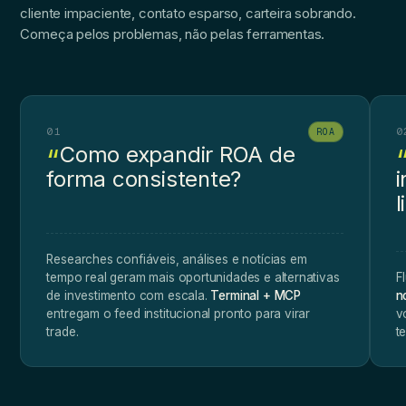
cliente impaciente, contato esparso, carteira sobrando.
Começa pelos problemas, não pelas ferramentas.
01
0
ROA
Como expandir ROA de
forma consistente?
i
Researches confiáveis, análises e notícias em
tempo real geram mais oportunidades e alternativas
F
de investimento com escala.
Terminal + MCP
n
entregam o feed institucional pronto para virar
v
trade.
t