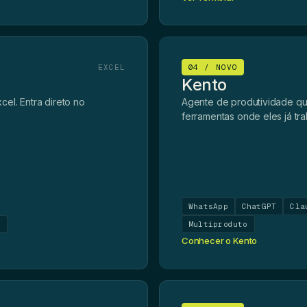
EXCEL
04 / NOVO
Kento
el. Entra direto no
Agente de produtividade qu
ferramentas onde eles já tr
WhatsApp
ChatGPT
Cla
o
Multiproduto
Conhecer o Kento