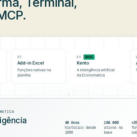
rma, Terminal,
 MCP.
03
04
NOVO
Add-in Excel
Kento
Funções nativas na
A inteligência artificial
planilha
da Economatica
MATICA
ligência
40 Anos
180.000
+2
histórico desde
ativos na
fu
1986
base
co