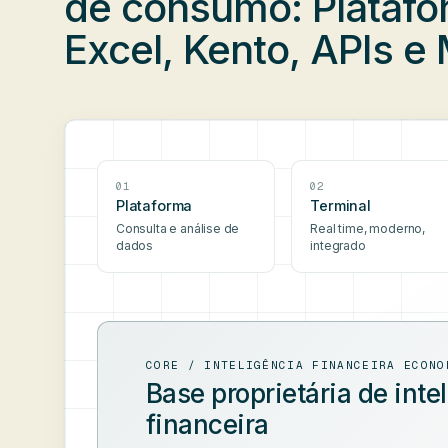
de consumo: Platafo
Excel, Kento, APIs e
01
02
Plataforma
Terminal
Consulta e análise de
Real time, moderno,
dados
integrado
CORE / INTELIGÊNCIA FINANCEIRA ECONO
Base proprietária de inte
financeira