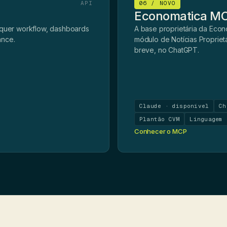
API
06 / NOVO
Economatica M
lquer workflow, dashboards
A base proprietária da Econ
ance.
módulo de Notícias Propriet
breve, no ChatGPT.
Claude · disponível
Ch
Plantão CVM
Linguagem 
Conhecer o MCP