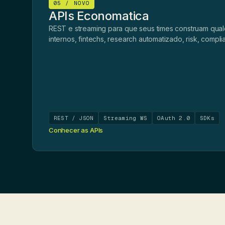
05 / NOVO
APIs Economatica
REST e streaming para que seus times construam qua
internos, fintechs, research automatizado, risk, compli
REST / JSON
Streaming WS
OAuth 2.0
SDKs
Conhecer as APIs