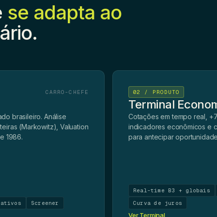
e
se adapta ao
ário.
CARRO-CHEFE
02 / PRODUTO
Terminal Econo
do brasileiro. Análise
Cotações em tempo real, +70
teiras (Markowitz), Valuation
indicadores econômicos e ca
e 1986.
para antecipar oportunidade
Real-time B3 + globais
vativos
Screener
Curva de juros
Ver Terminal