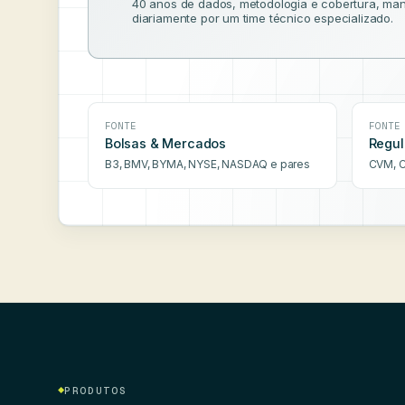
40 anos de dados, metodologia e cobertura, man
diariamente por um time técnico especializado.
FONTE
FONTE
Bolsas & Mercados
Regul
B3, BMV, BYMA, NYSE, NASDAQ e pares
CVM, C
PRODUTOS