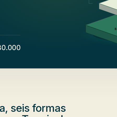
B
S
80.000
ia
, seis formas