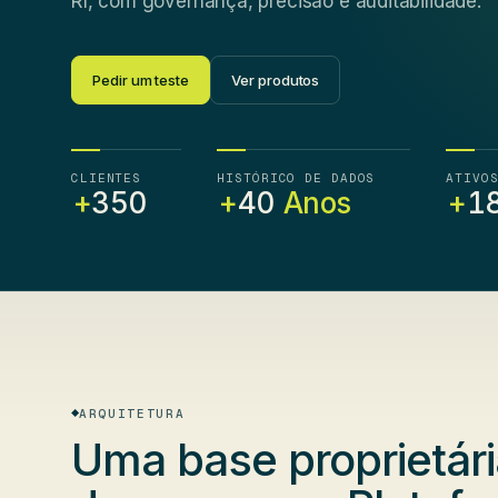
RI, com governança, precisão e auditabilidade.
Pedir um teste
Ver produtos
CLIENTES
HISTÓRICO DE DADOS
ATIVO
+
350
+
40
Anos
+
1
ARQUITETURA
Uma
base proprietár