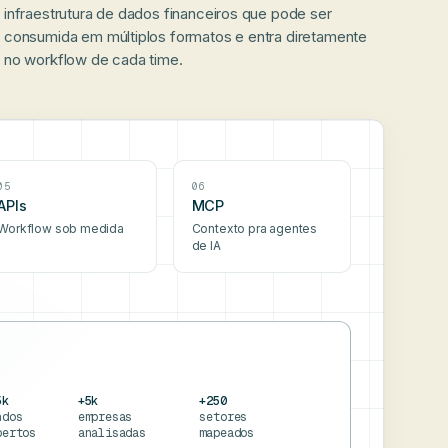
infraestrutura de dados financeiros que pode ser
consumida em múltiplos formatos e entra diretamente
no workflow de cada time.
05
06
APIs
MCP
Workflow sob medida
Contexto pra agentes
de IA
5k
+5k
+250
ndos
empresas
setores
bertos
analisadas
mapeados