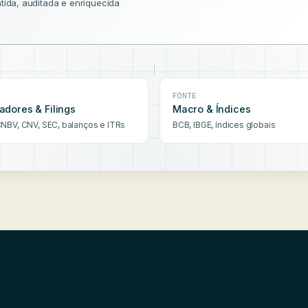
tida, auditada e enriquecida
FONTE
adores & Filings
Macro & Índices
NBV, CNV, SEC, balanços e ITRs
BCB, IBGE, índices globais