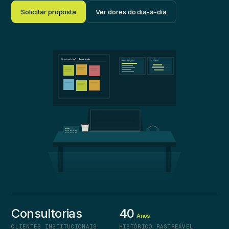
Solicitar proposta
Ver dores do dia-a-dia
Estudo setorial · Comparáveis
Peer analysis
Valuation
Valuation
8.42
Consultorias
40
Anos
CLIENTES INSTITUCIONAIS
HISTÓRICO RASTREÁVEL