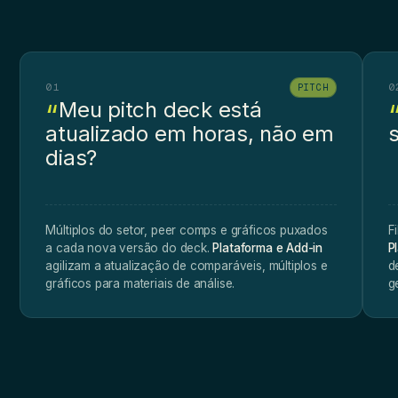
01
0
PITCH
Meu pitch deck está
atualizado em horas, não em
s
dias?
Múltiplos do setor, peer comps e gráficos puxados
F
a cada nova versão do deck.
Plataforma e Add-in
P
agilizam a atualização de comparáveis, múltiplos e
d
gráficos para materiais de análise.
g