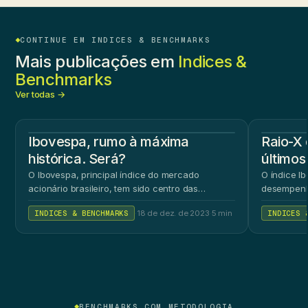
CONTINUE EM INDICES & BENCHMARKS
Mais publicações em
Indices &
Benchmarks
Ver todas →
Ibovespa, rumo à máxima
Raio-X 
histórica. Será?
últimos
O Ibovespa, principal índice do mercado
O índice Ib
acionário brasileiro, tem sido centro das…
desempenh
INDICES & BENCHMARKS
·
18 de dez. de 2023
·
5 min
INDICES 
BENCHMARKS COM METODOLOGIA