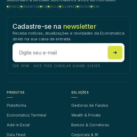
BRASIL
ARGENTINA
EUA
CHILE
COLÔMBIA
MÉXICO
PERU
Cadastre-se na
newsletter
Receba notícias, atualizações e novidades da Economatica
direto na sua caixa de entrada.
SEM SPAM. VOCÊ PODE CANCELAR QUANDO QUISER.
PRODUTOS
SOLUÇÕES
Plataforma
Gestoras de Fundos
Economatica Terminal
Wealth & Private
Add-in Excel
Bancos & Corretoras
Data Feed
Corporate & RI