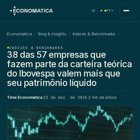
PT
Economatica
/
Blog & Insights
/
Indices & Benchmarks
/
INDICES & BENCHMARKS
38 das 57 empresas que
fazem parte da carteira teórica
do Ibovespa valem mais que
seu patrimônio líquido
23 de dez. de 2015
Time Economatica
·
·
2 min de leitura