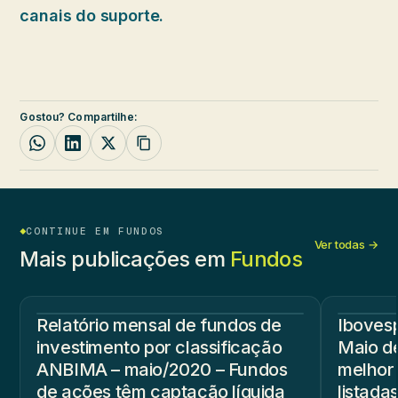
canais do suporte.
Gostou? Compartilhe:
CONTINUE EM FUNDOS
Ver todas →
Mais publicações em
Fundos
Relatório mensal de fundos de
Iboves
investimento por classificação
Maio d
ANBIMA – maio/2020 – Fundos
melhor
de ações têm captação líquida
listada