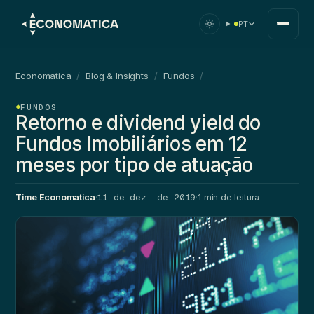
PT
Economatica
/
Blog & Insights
/
Fundos
/
FUNDOS
Retorno e dividend yield do
Fundos Imobiliários em 12
meses por tipo de atuação
11 de dez. de 2019
Time Economatica
·
·
1 min de leitura