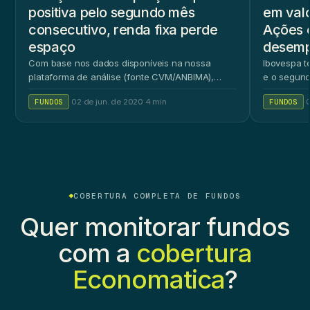
positiva pelo segundo mês
em val
consecutivo, renda fixa perde
Ações 
espaço
desem
Com base nos dados disponíveis na nossa
Ibovespa t
plataforma de análise (fonte CVM/ANBIMA),…
e o segun
FUNDOS
·
02 de jun. de 2020
·
4 min
FUNDOS
·
0
COBERTURA COMPLETA DE FUNDOS
Quer monitorar fundos
com a
cobertura
Economatica
?