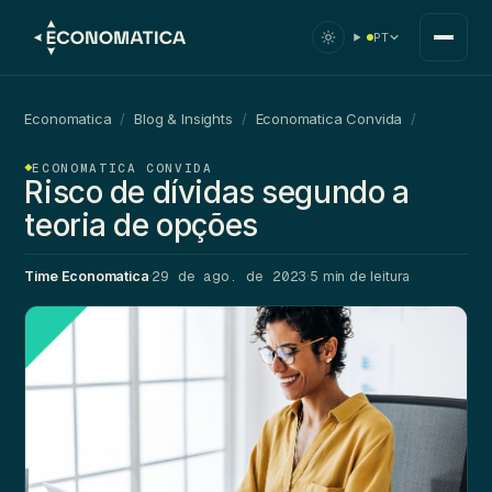
PT
Economatica
/
Blog & Insights
/
Economatica Convida
/
ECONOMATICA CONVIDA
Risco de dívidas segundo a
teoria de opções
29 de ago. de 2023
Time Economatica
·
·
5 min de leitura