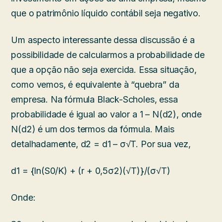
que o patrimônio líquido contábil seja negativo.
Um aspecto interessante dessa discussão é a
possibilidade de calcularmos a probabilidade de
que a opção não seja exercida. Essa situação,
como vemos, é equivalente à “quebra” da
empresa. Na fórmula Black-Scholes, essa
probabilidade é igual ao valor a 1 – N(d2), onde
N(d2) é um dos termos da fórmula. Mais
detalhadamente, d2 = d1 – σ√T. Por sua vez,
d1 = {ln(S0/K) + (r + 0,5σ2)(√T)}/(σ√T)
Onde: