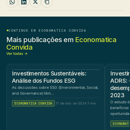
CONTINUE EM ECONOMATICA CONVIDA
Mais publicações em
Economatica
Convida
Ver todas →
Investimentos Sustentáveis:
Investi
Análise dos Fundos ESG
ADRS: 
desemp
As discussões sobre ESG (Environmental, Social,
and Governance) têm…
2023
O estudo d
ECONOMATICA CONVIDA
·
17 de dez. de 2024
·
7 min
benefícios
oportunida
brasileiro 
ECONOMAT