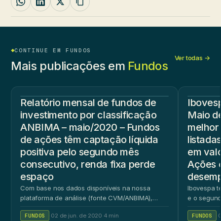
CONTINUE EM FUNDOS
Ver todas →
Mais publicações em
Fundos
Relatório mensal de fundos de
Iboves
investimento por classificação
Maio d
ANBIMA – maio/2020 – Fundos
melhor
de ações têm captação líquida
listada
positiva pelo segundo mês
em val
consecutivo, renda fixa perde
Ações 
espaço
desem
Com base nos dados disponíveis na nossa
Ibovespa t
plataforma de análise (fonte CVM/ANBIMA),…
e o segun
FUNDOS
·
02 de jun. de 2020
·
4 min
FUNDOS
·
0