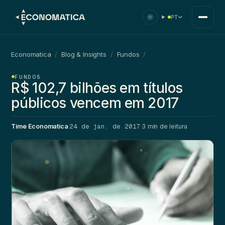
PT
Economatica
/
Blog & Insights
/
Fundos
/
FUNDOS
R$ 102,7 bilhões em títulos
públicos vencem em 2017
24 de jan. de 2017
Time Economatica
·
·
3 min de leitura