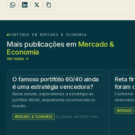
CONTINUE EM MERCADO & ECONOMIA
Mais publicações em
Mercado &
Economia
Ver todas →
O famoso portifólio 60/40 ainda
Reta fi
é uma estratégia vencedora?
foram d
Neste estudo, exploraremos a estratégia do
Conforme n
portfólio 60/40, amplamente reconhecida no
observamo
mundo…
MERCADO 
MERCADO & ECONOMIA
·
22 de dez. de 2023
·
5 min