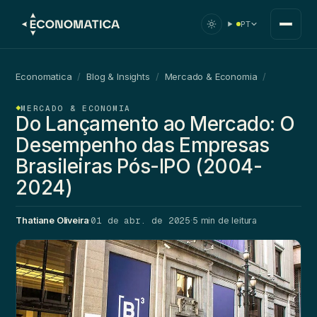
PT
Economatica
/
Blog & Insights
/
Mercado & Economia
/
MERCADO & ECONOMIA
Do Lançamento ao Mercado: O
Desempenho das Empresas
Brasileiras Pós-IPO (2004-
2024)
01 de abr. de 2025
Thatiane Oliveira
·
·
5 min de leitura