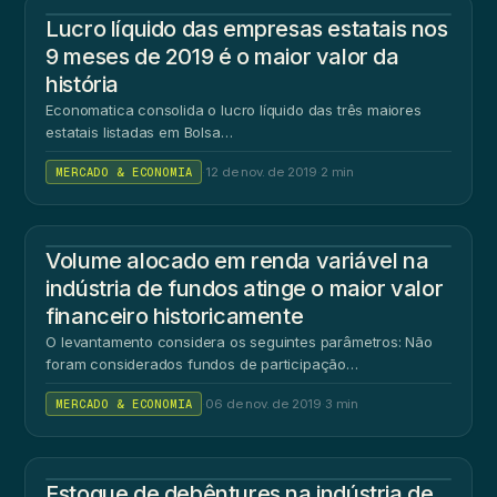
Lucro líquido das empresas estatais nos
9 meses de 2019 é o maior valor da
história
Economatica consolida o lucro líquido das três maiores
estatais listadas em Bolsa…
MERCADO & ECONOMIA
·
12 de nov. de 2019
·
2 min
Volume alocado em renda variável na
indústria de fundos atinge o maior valor
financeiro historicamente
O levantamento considera os seguintes parâmetros: Não
foram considerados fundos de participação…
MERCADO & ECONOMIA
·
06 de nov. de 2019
·
3 min
Estoque de debêntures na indústria de