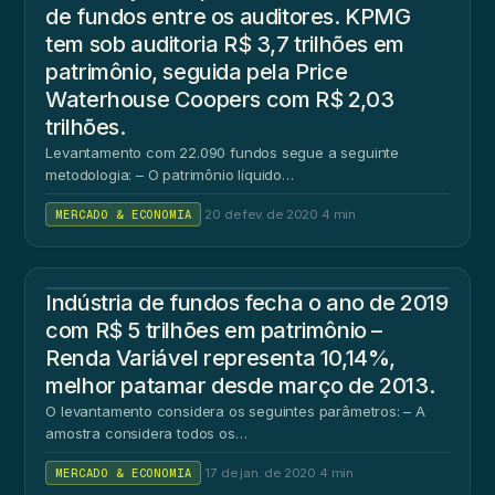
de fundos entre os auditores. KPMG
tem sob auditoria R$ 3,7 trilhões em
patrimônio, seguida pela Price
Waterhouse Coopers com R$ 2,03
trilhões.
Levantamento com 22.090 fundos segue a seguinte
metodologia: – O patrimônio líquido…
MERCADO & ECONOMIA
·
20 de fev. de 2020
·
4 min
Indústria de fundos fecha o ano de 2019
com R$ 5 trilhões em patrimônio –
Renda Variável representa 10,14%,
melhor patamar desde março de 2013.
O levantamento considera os seguintes parâmetros: – A
amostra considera todos os…
MERCADO & ECONOMIA
·
17 de jan. de 2020
·
4 min