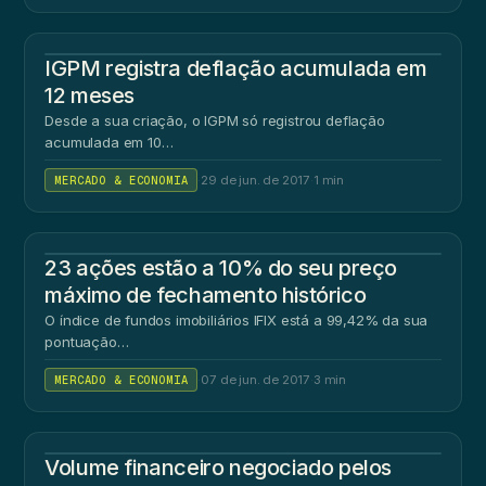
IGPM registra deflação acumulada em
12 meses
Desde a sua criação, o IGPM só registrou deflação
acumulada em 10…
MERCADO & ECONOMIA
·
29 de jun. de 2017
·
1 min
23 ações estão a 10% do seu preço
máximo de fechamento histórico
O índice de fundos imobiliários IFIX está a 99,42% da sua
pontuação…
MERCADO & ECONOMIA
·
07 de jun. de 2017
·
3 min
Volume financeiro negociado pelos