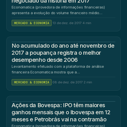
negociado da história em 2017
Economatica (provedora de informações financeiras)
apresenta a evolução do volume financeiro médio…
MERCADO & ECONOMIA
·
13 de dez. de 2017
·
4 min
NO
No acumulado do ano até novembro de
2017 a poupança registra o melhor
desempenho desde 2006
Levantamento efetuado com a plataforma de análise
financeira Economatica mostra que a…
MERCADO & ECONOMIA
·
08 de dez. de 2017
·
2 min
AÇ
Ações da Bovespa: IPO têm maiores
ganhos mensais que o Ibovespa em 12
meses e Petrobrás vai na contramão
Economatica (provedora de informações financeiras)