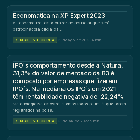
Economatica na XP Expert 2023
A Economatica tem o prazer de anunciar que será
patrocinadora oficial da…
MERCADO & ECONOMIA
·
15 de ago. de 2023
·
4 min
IPO´s comportamento desde a Natura.
31,3% do valor de mercado da B3 é
composto por empresas que fizeram
IPO´s. Na mediana os IPO´s em 2021
têm rentabilidade negativa de -22,24%
Metodologia Na amostra listamos todos os IPO´s que foram
registrados na bolsa…
MERCADO & ECONOMIA
·
13 de jan. de 2022
·
5 min