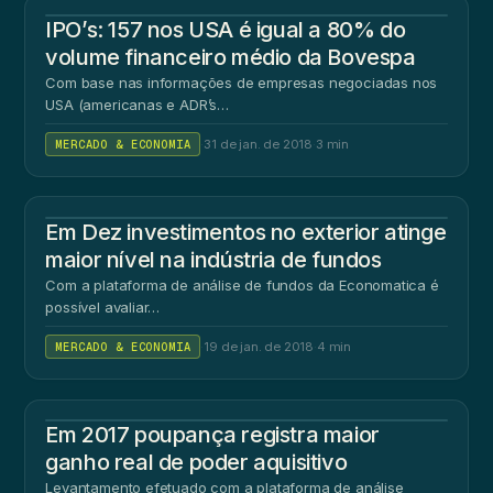
IPO’s: 157 nos USA é igual a 80% do
volume financeiro médio da Bovespa
Com base nas informações de empresas negociadas nos
USA (americanas e ADR’s…
MERCADO & ECONOMIA
·
31 de jan. de 2018
·
3 min
EM
Em Dez investimentos no exterior atinge
maior nível na indústria de fundos
Com a plataforma de análise de fundos da Economatica é
possível avaliar…
MERCADO & ECONOMIA
·
19 de jan. de 2018
·
4 min
Em 2017 poupança registra maior
ganho real de poder aquisitivo
Levantamento efetuado com a plataforma de análise