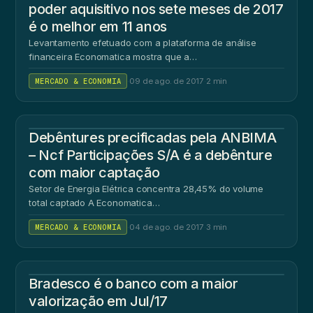
poder aquisitivo nos sete meses de 2017
é o melhor em 11 anos
Levantamento efetuado com a plataforma de análise
financeira Economatica mostra que a…
MERCADO & ECONOMIA
·
09 de ago. de 2017
·
2 min
Debêntures precificadas pela ANBIMA
– Ncf Participações S/A é a debênture
com maior captação
Setor de Energia Elétrica concentra 28,45% do volume
total captado A Economatica…
MERCADO & ECONOMIA
·
04 de ago. de 2017
·
3 min
Bradesco é o banco com a maior
valorização em Jul/17