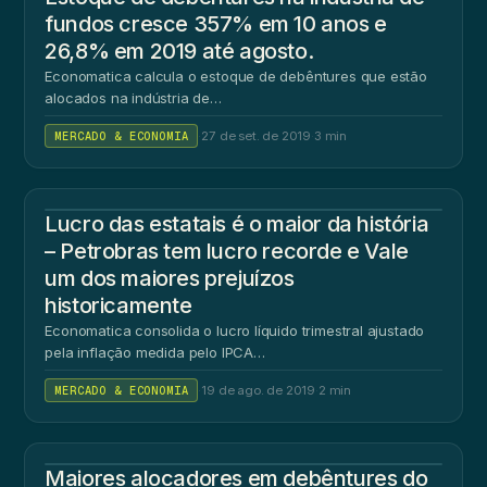
fundos cresce 357% em 10 anos e
26,8% em 2019 até agosto.
Economatica calcula o estoque de debêntures que estão
alocados na indústria de…
MERCADO & ECONOMIA
·
27 de set. de 2019
·
3 min
Lucro das estatais é o maior da história
– Petrobras tem lucro recorde e Vale
um dos maiores prejuízos
historicamente
Economatica consolida o lucro líquido trimestral ajustado
pela inflação medida pelo IPCA…
MERCADO & ECONOMIA
·
19 de ago. de 2019
·
2 min
Maiores alocadores em debêntures do