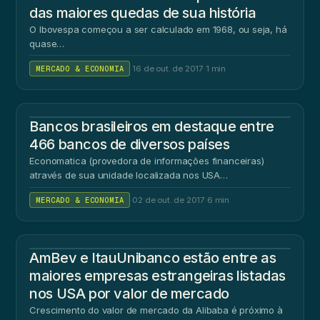
das maiores quedas de sua história
O Ibovespa começou a ser calculado em 1968, ou seja, há
quase…
MERCADO & ECONOMIA
·
16 de out. de 2017
·
1 min
Bancos brasileiros em destaque entre
466 bancos de diversos países
Economatica (provedora de informações financeiras)
através de sua unidade localizada nos USA…
MERCADO & ECONOMIA
·
02 de out. de 2017
·
6 min
AmBev e ItauUnibanco estão entre as
maiores empresas estrangeiras listadas
nos USA por valor de mercado
Crescimento do valor de mercado da Alibaba é próximo à