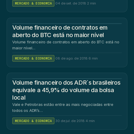
MERCADO & ECONOMIA
·
04 de set. de 2018
·
2 min
Volume financeiro de contratos em
aberto do BTC está no maior nível
Volume financeiro de contratos em aberto do BTC está no
maior nível…
MERCADO & ECONOMIA
·
08 de ago. de 2018
·
6 min
Volume financeiro dos ADR´s brasileiros
equivale a 45,9% do volume da bolsa
local
Vale e Petrobras estão entre as mais negociadas entre
todos os ADR’s…
MERCADO & ECONOMIA
·
30 de jul. de 2018
·
4 min