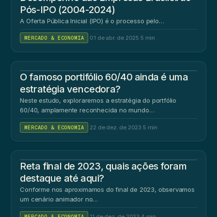
Pós-IPO (2004-2024)
A Oferta Pública Inicial (IPO) é o processo pelo…
MERCADO & ECONOMIA
·
01 de abr. de 2025
·
5 min
O famoso portifólio 60/40 ainda é uma
estratégia vencedora?
Neste estudo, exploraremos a estratégia do portfólio
60/40, amplamente reconhecida no mundo…
MERCADO & ECONOMIA
·
22 de dez. de 2023
·
5 min
Reta final de 2023, quais ações foram
destaque até aqui?
Conforme nos aproximamos do final de 2023, observamos
um cenário animador no…
MERCADO & ECONOMIA
·
11 de dez. de 2023
·
4 min