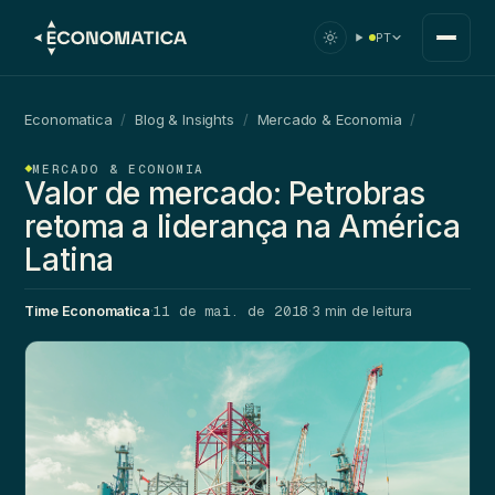
PT
Economatica
/
Blog & Insights
/
Mercado & Economia
/
MERCADO & ECONOMIA
Valor de mercado: Petrobras
retoma a liderança na América
Latina
11 de mai. de 2018
Time Economatica
·
·
3 min de leitura