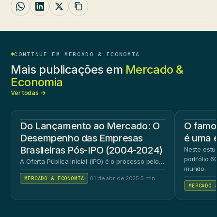
CONTINUE EM MERCADO & ECONOMIA
Mais publicações em
Mercado &
Economia
Ver todas →
Do Lançamento ao Mercado: O
O famos
Desempenho das Empresas
é uma 
Brasileiras Pós-IPO (2004-2024)
Neste estu
portfólio 
A Oferta Pública Inicial (IPO) é o processo pelo…
mundo…
MERCADO & ECONOMIA
·
01 de abr. de 2025
·
5 min
MERCADO 