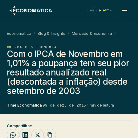
PT
Economatica
/
Blog & Insights
/
Mercado & Economia
/
MERCADO & ECONOMIA
Com o IPCA de Novembro em
1,01% a poupança tem seu pior
resultado anualizado real
(descontada a inflação) desde
setembro de 2003
09 de dez. de 2015
Time Economatica
·
·
1 min de leitura
Compartilhar: