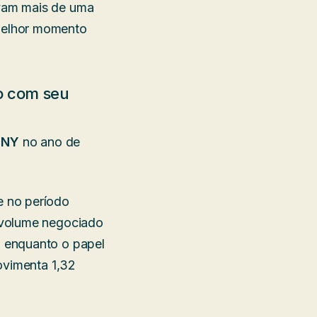
vam mais de uma
melhor momento
ão com seu
m
NY
no ano de
e no período
 volume negociado
 enquanto o papel
ovimenta 1,32