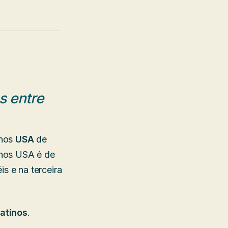
s entre
 nos
USA
de
 nos USA é de
s e na terceira
latinos
.