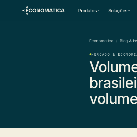
Produtos
Soluções
Economatica
/
Blog & In
MERCADO & ECONOMI
Volume
brasile
volume 