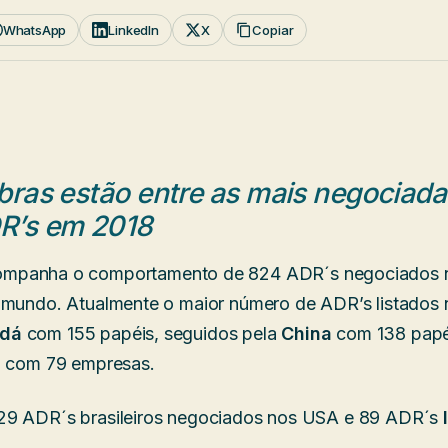
WhatsApp
LinkedIn
X
Copiar
obras estão entre as mais negociada
R’s em 2018
mpanha o comportamento de 824 ADR´s negociados
o mundo. Atualmente o maior número de ADR’s listados
dá
com 155 papéis, seguidos pela
China
com 138 papéi
l
com 79 empresas.
29 ADR´s brasileiros negociados nos USA e 89 ADR´s