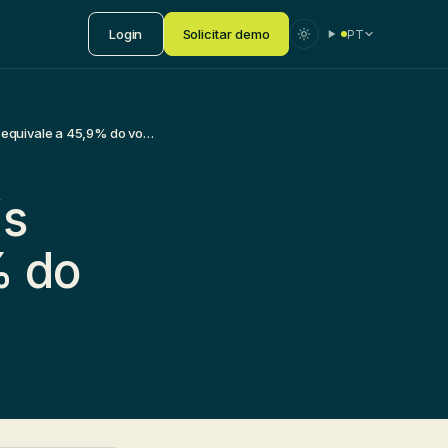
Login
Solicitar demo
PT
Volume financeiro dos ADR´s brasileiros equivale a 45,9% do volume da bolsa local
´s
% do