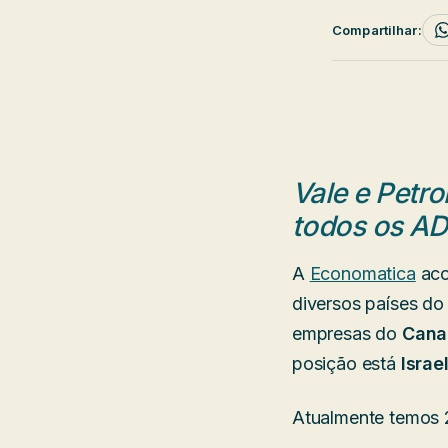
Compartilhar:
Vale e Petr
todos os AD
A
Economatica
aco
diversos países d
empresas do
Cana
posição está
Israe
Atualmente temos 