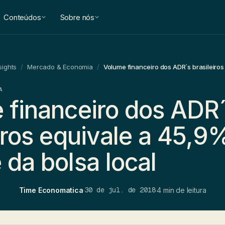
Conteúdos
Sobre nós
sights
/
Mercado & Economia
/
A
 financeiro dos ADR
iros equivale a 45,9
da bolsa local
30 de jul. de 2018
Time Economatica
·
·
4 min de leitura