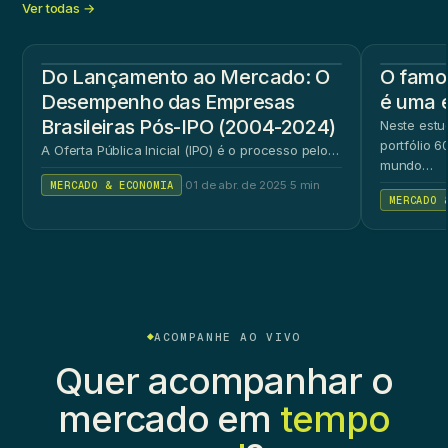
Ver todas →
Do Lançamento ao Mercado: O
O famos
Desempenho das Empresas
é uma 
Brasileiras Pós-IPO (2004-2024)
Neste estu
portfólio 
A Oferta Pública Inicial (IPO) é o processo pelo…
mundo…
MERCADO & ECONOMIA
·
01 de abr. de 2025
·
5 min
MERCADO 
ACOMPANHE AO VIVO
Quer acompanhar o
mercado em
tempo