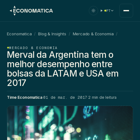
PT
Economatica
/
Blog & Insights
/
Mercado & Economia
/
MERCADO & ECONOMIA
Merval da Argentina tem o
melhor desempenho entre
bolsas da LATAM e USA em
2017
01 de mar. de 2017
Time Economatica
·
·
2 min de leitura