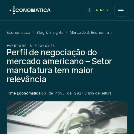
PT
Economatica
/
Blog & Insights
/
Mercado & Economia
/
MERCADO & ECONOMIA
Perfil de negociação do
mercado americano – Setor
manufatura tem maior
relevância
06 de nov. de 2017
Time Economatica
·
·
3 min de leitura