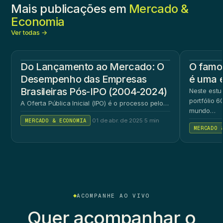
Mais publicações em
Mercado &
Economia
Ver todas →
Do Lançamento ao Mercado: O
O famos
Desempenho das Empresas
é uma 
Brasileiras Pós-IPO (2004-2024)
Neste estu
portfólio 
A Oferta Pública Inicial (IPO) é o processo pelo…
mundo…
MERCADO & ECONOMIA
·
01 de abr. de 2025
·
5 min
MERCADO 
ACOMPANHE AO VIVO
Quer acompanhar o