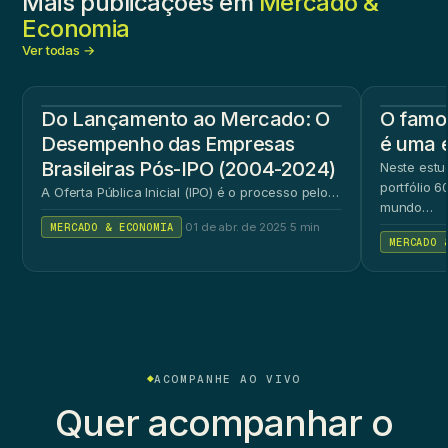
Mais publicações em
Mercado &
Economia
Ver todas →
Do Lançamento ao Mercado: O
O famos
Desempenho das Empresas
é uma 
Brasileiras Pós-IPO (2004-2024)
Neste estu
portfólio 
A Oferta Pública Inicial (IPO) é o processo pelo…
mundo…
MERCADO & ECONOMIA
·
01 de abr. de 2025
·
5 min
MERCADO 
ACOMPANHE AO VIVO
Quer acompanhar o