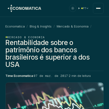
PT
Economatica
/
Blog & Insights
/
Mercado & Economia
/
MERCADO & ECONOMIA
Rentabilidade sobre o
patrimônio dos bancos
brasileiros é superior a dos
USA
07 de mar. de 2017
Time Economatica
·
·
2 min de leitura