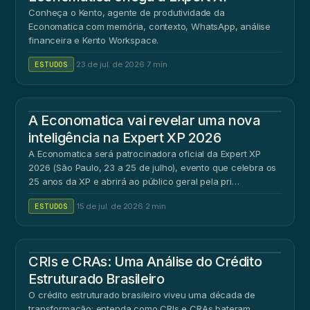
Conheça o Kento, agente de produtividade da
Economatica com memória, contexto, WhatsApp, análise
financeira e Kento Workspace.
ESTUDOS
·
23 de jul. de 2026
·
7 min
A Economatica vai revelar uma nova
inteligência na Expert XP 2026
A Economatica será patrocinadora oficial da Expert XP
2026 (São Paulo, 23 a 25 de julho), evento que celebra os
25 anos da XP e abrirá ao público geral pela pri…
ESTUDOS
·
15 de jul. de 2026
·
2 min
CRIs e CRAs: Uma Análise do Crédito
Estruturado Brasileiro
O crédito estruturado brasileiro viveu uma década de
transformação: entenda como CRIs e CRAs bateram