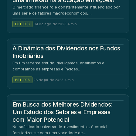
uma inflexão na alocação em ações?
O mercado financeiro é constantemente influenciado por
uma série de fatores macroeconômicos,…
ESTUDOS
·
04 de ago. de 2023
·
4 min
A Dinâmica dos Dividendos nos Fundos
Imobiliários
Em um recente estudo, divulgamos, analisamos e
compilamos as empresas e índices…
ESTUDOS
·
28 de jul. de 2023
·
4 min
Em Busca dos Melhores Dividendos:
Um Estudo dos Setores e Empresas
com Maior Potencial
No sofisticado universo de investimentos, é crucial
familiarizar-se com uma variedade de…