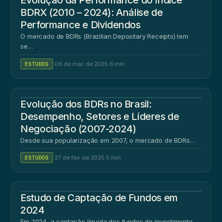
Evolução da Performance do Índice
BDRX (2010 – 2024): Análise de
Performance e Dividendos
O mercado de BDRs (Brazilian Depositary Receipts) tem
se…
ESTUDOS
·
06 de mar. de 2025
·
6 min
Evolução dos BDRs no Brasil:
Desempenho, Setores e Líderes de
Negociação (2007-2024)
Desde sua popularização em 2007, o mercado de BDRs…
ESTUDOS
·
27 de fev. de 2025
·
5 min
Estudo de Captação de Fundos em
2024
Em 2024, a captação líquida dos fundos de investimento…