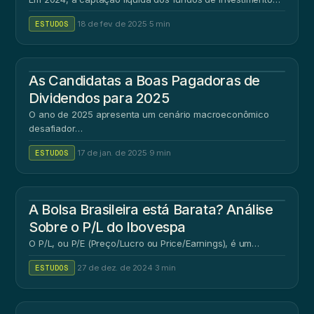
ESTUDOS
·
18 de fev. de 2025
·
5 min
As Candidatas a Boas Pagadoras de
Dividendos para 2025
O ano de 2025 apresenta um cenário macroeconômico
desafiador…
ESTUDOS
·
17 de jan. de 2025
·
9 min
A Bolsa Brasileira está Barata? Análise
Sobre o P/L do Ibovespa
O P/L, ou P/E (Preço/Lucro ou Price/Earnings), é um…
ESTUDOS
·
27 de dez. de 2024
·
3 min