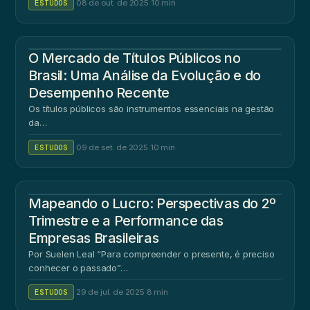
ESTUDOS
·
08 de out. de 2025
·
10 min
O Mercado de Títulos Públicos no
Brasil: Uma Análise da Evolução e do
Desempenho Recente
Os títulos públicos são instrumentos essenciais na gestão
da…
ESTUDOS
·
09 de set. de 2025
·
10 min
Mapeando o Lucro: Perspectivas do 2º
Trimestre e a Performance das
Empresas Brasileiras
Por Suelen Leal “Para compreender o presente, é preciso
conhecer o passado”…
ESTUDOS
·
29 de jul. de 2025
·
8 min