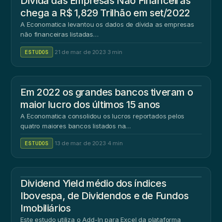
Dívida das Empresas Não Financeiras
chega a R$ 1,829 Trilhão em set/2022
A Economatica levantou os dados de dívida as empresas
não financeiras listadas…
ESTUDOS
·
21 de mar. de 2023
·
3 min
Em 2022 os grandes bancos tiveram o
maior lucro dos últimos 15 anos
A Economatica consolidou os lucros reportados pelos
quatro maiores bancos listados na…
ESTUDOS
·
13 de mar. de 2023
·
4 min
Dividend Yield médio dos índices
Ibovespa, de Dividendos e de Fundos
Imobiliários
Este estudo utiliza o Add-In para Excel da plataforma