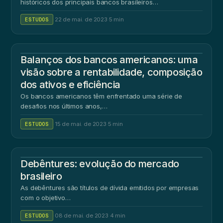
históricos dos principais bancos brasileiros…
ESTUDOS
·
22 de mai. de 2023
·
5 min
Balanços dos bancos americanos: uma
visão sobre a rentabilidade, composição
dos ativos e eficiência
Os bancos americanos têm enfrentado uma série de
desafios nos últimos anos,…
ESTUDOS
·
15 de mai. de 2023
·
5 min
Debêntures: evolução do mercado
brasileiro
As debêntures são títulos de dívida emitidos por empresas
com o objetivo…
ESTUDOS
·
08 de mai. de 2023
·
4 min