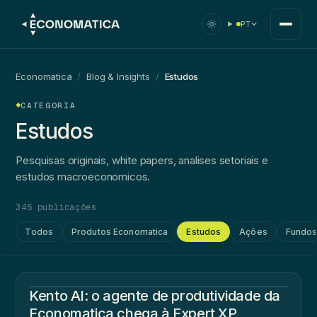
PT
Economatica
/
Blog & Insights
/
Estudos
CATEGORIA
Estudos
Pesquisas originais, white papers, analises setoriais e
estudos macroeconomicos.
345 publicações
Todos
Produtos Economatica
Estudos
Ações
Fundo
Kento AI: o agente de produtividade da
Economatica chega à Expert XP