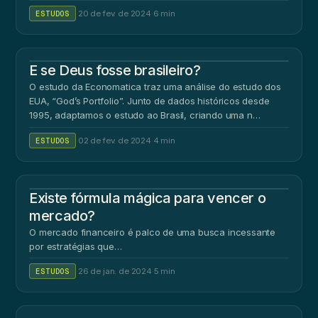
ESTUDOS
·
20 de fev. de 2024
·
6 min
E se Deus fosse brasileiro?
O estudo da Economatica traz uma análise do estudo dos
EUA, “God’s Portfolio”. Junto de dados históricos desde
1995, adaptamos o estudo ao Brasil, criando uma n…
ESTUDOS
·
02 de fev. de 2024
·
4 min
Existe fórmula mágica para vencer o
mercado?
O mercado financeiro é palco de uma busca incessante
por estratégias que…
ESTUDOS
·
26 de jan. de 2024
·
5 min