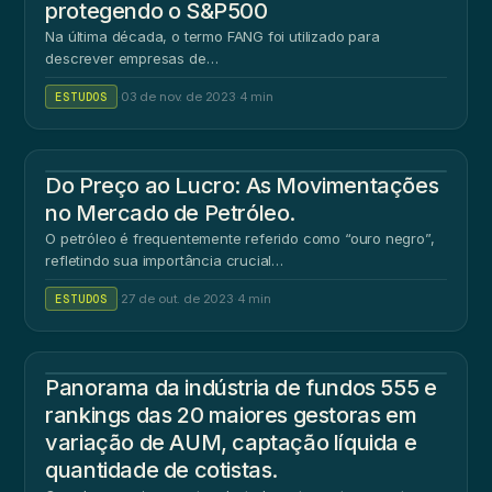
protegendo o S&P500
Na última década, o termo FANG foi utilizado para
descrever empresas de…
ESTUDOS
·
03 de nov. de 2023
·
4 min
Do Preço ao Lucro: As Movimentações
no Mercado de Petróleo.
O petróleo é frequentemente referido como “ouro negro”,
refletindo sua importância crucial…
ESTUDOS
·
27 de out. de 2023
·
4 min
Panorama da indústria de fundos 555 e
rankings das 20 maiores gestoras em
variação de AUM, captação líquida e
quantidade de cotistas.