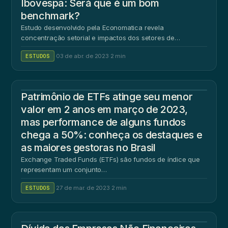
Ibovespa: Será que é um bom
benchmark?
Estudo desenvolvido pela Economatica revela
concentração setorial e impactos dos setores de…
ESTUDOS
·
03 de abr. de 2023
·
2 min
Patrimônio de ETFs atinge seu menor
valor em 2 anos em março de 2023,
mas performance de alguns fundos
chega a 50%: conheça os destaques e
as maiores gestoras no Brasil
Exchange Traded Funds (ETFs) são fundos de índice que
representam um conjunto…
ESTUDOS
·
27 de mar. de 2023
·
2 min