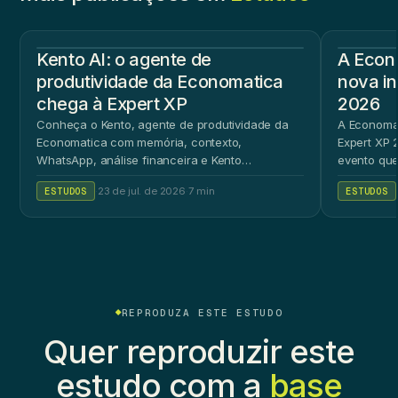
Kento AI: o agente de
A Econ
produtividade da Economatica
nova in
chega à Expert XP
2026
Conheça o Kento, agente de produtividade da
A Economat
Economatica com memória, contexto,
Expert XP 2
WhatsApp, análise financeira e Kento
evento que
Workspace.
ao público 
ESTUDOS
·
23 de jul. de 2026
·
7 min
ESTUDOS
REPRODUZA ESTE ESTUDO
Quer reproduzir este
estudo com a
base