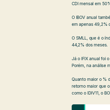
CDI mensal em 50
O IBOV anual també
em apenas 49,2% 
O SMLL, que é o ín
44,2% dos meses.
Já o IFIX anual fo
Porém, na análise 
Quanto maior o % d
retorno maior que 
como o IDIV11, o BOV