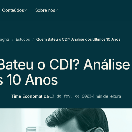
Conteúdos
Sobre nós
sights
/
Estudos
/
Quem Bateu o CDI? Análise dos Últimos 10 Anos
ateu o CDI? Análise
s 10 Anos
13 de fev. de 2023
Time Economatica
·
·
4 min de leitura