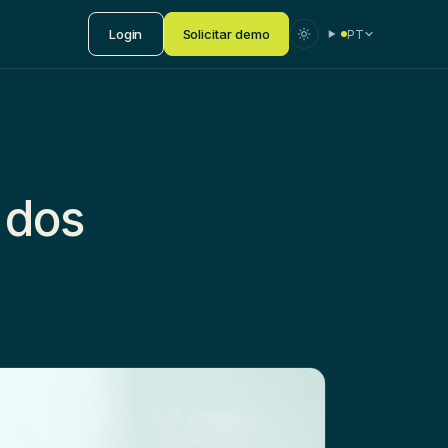
Login
Solicitar demo
PT
 dos