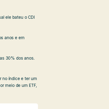
l ele bateu o CDI
os anos e em
nas 30% dos anos.
 no índice e ter um
por meio de um ETF,