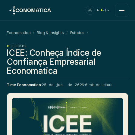
PT
Economatica
/
Blog & Insights
/
Estudos
/
ESTUDOS
ICEE: Conheça Índice de
Confiança Empresarial
Economatica
25 de jun. de 2026
Time Economatica
·
·
6 min de leitura