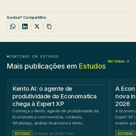
Gostou? Compartilhe:
CONTINUE EM ESTUDOS
Ver todas →
Mais publicações em
Estudos
Kento AI: o agente de
A Econ
produtividade da Economatica
nova in
chega à Expert XP
2026
Conheça o Kento, agente de produtividade da
A Economat
Economatica com memória, contexto,
Expert XP 2
WhatsApp, análise financeira e Kento
evento que
Workspace.
ao público 
ESTUDOS
·
23 de jul. de 2026
·
7 min
ESTUDOS