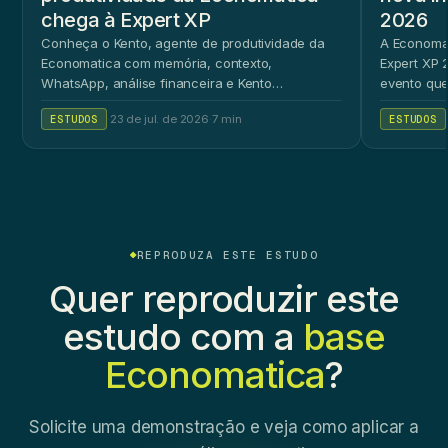
chega à Expert XP
2026
Conheça o Kento, agente de produtividade da
A Economat
Economatica com memória, contexto,
Expert XP 2
WhatsApp, análise financeira e Kento
evento que
Workspace.
ao público 
ESTUDOS
·
23 de jul. de 2026
·
7 min
ESTUDOS
REPRODUZA ESTE ESTUDO
Quer reproduzir este
estudo com a
base
Economatica
?
Solicite uma demonstração e veja como aplicar a