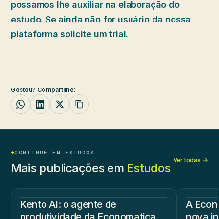
possamos lhe auxiliar na elaboração do
estudo. Se ainda não for usuário da nossa
plataforma solicite um trial.
Gostou? Compartilhe:
CONTINUE EM ESTUDOS
Ver todas →
Mais publicações em
Estudos
Kento AI: o agente de
A Econ
produtividade da Economatica
nova in