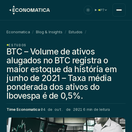
PT
Economatica
/
Blog & Insights
/
Estudos
/
ESTUDOS
BTC – Volume de ativos
alugados no BTC registra o
maior estoque da história em
junho de 2021 – Taxa média
ponderada dos ativos do
Ibovespa é de 0,5%.
04 de out. de 2021
Time Economatica
·
·
6 min de leitura