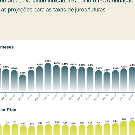
xto atual, avaliando indicadores como o IPCA (inflação
as projeções para as taxas de juros futuras.