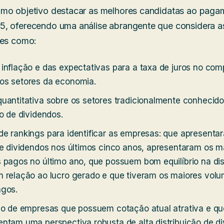
omo objetivo destacar as melhores candidatas ao paga
, oferecendo uma análise abrangente que considera as
res como:
inflação e das expectativas para a taxa de juros no co
os setores da economia.
uantitativa sobre os setores tradicionalmente conhecido
ão de dividendos.
e rankings para identificar as empresas: que apresenta
de dividendos nos últimos cinco anos, apresentaram os m
 pagos no último ano, que possuem bom equilíbrio na dis
 relação ao lucro gerado e que tiveram os maiores volu
agos.
ção de empresas que possuem cotação atual atrativa e q
ntam uma perspectiva robusta de alta distribuição de d