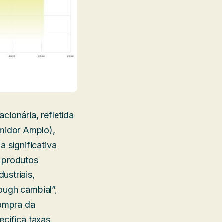
cionária, refletida
midor Amplo),
a significativa
e produtos
ustriais,
ough cambial”,
compra da
ecifica taxas