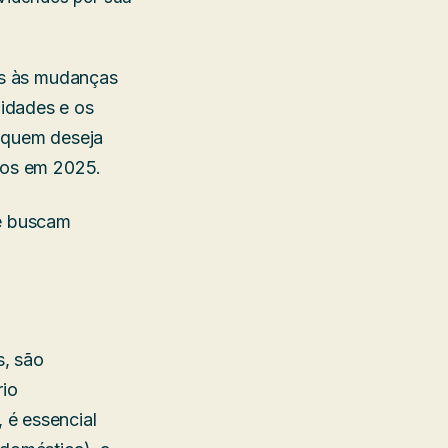
eis às mudanças
idades e os
a quem deseja
ndos em 2025.
ue buscam
s, são
rio
 é essencial