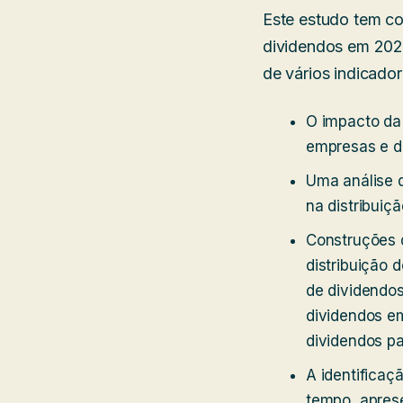
Este estudo tem c
dividendos em 2025
de vários indicado
O impacto da 
empresas e d
Uma análise q
na distribuiç
Construções d
distribuição 
de dividendos
dividendos em
dividendos p
A identifica
tempo, aprese