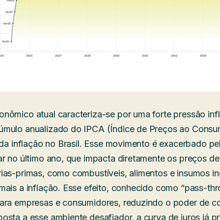
ômico atual caracteriza-se por uma forte pressão infla
úmulo anualizado do IPCA (Índice de Preços ao Consu
 da inflação no Brasil. Esse movimento é exacerbado pel
ar no último ano, que impacta diretamente os preços d
ias-primas, como combustíveis, alimentos e insumos ind
mais a inflação. Esse efeito, conhecido como “pass-thr
para empresas e consumidores, reduzindo o poder de 
sta a esse ambiente desafiador, a curva de juros já pr