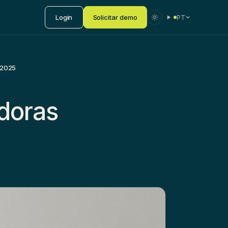
Login
Solicitar demo
PT
 2025
doras