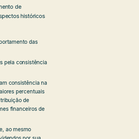
mento de
pectos históricos
mportamento das
s pela consistência
ram consistência na
aiores percentuais
tribuição de
mes financeiros de
ue, ao mesmo
ividendos por sua