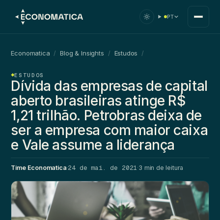
PT
Economatica
/
Blog & Insights
/
Estudos
/
ESTUDOS
Dívida das empresas de capital
aberto brasileiras atinge R$
1,21 trilhão. Petrobras deixa de
ser a empresa com maior caixa
e Vale assume a liderança
24 de mai. de 2021
Time Economatica
·
·
3 min de leitura