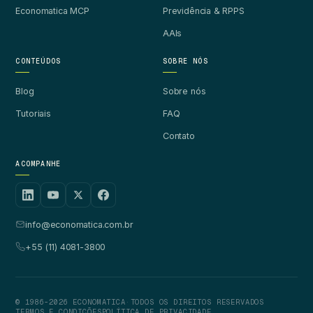
Economatica MCP
Previdência & RPPS
AAIs
CONTEÚDOS
SOBRE NÓS
Blog
Sobre nós
Tutoriais
FAQ
Contato
ACOMPANHE
info@economatica.com.br
+55 (11) 4081-3800
© 1986-2026 ECONOMATICA
·
TODOS OS DIREITOS RESERVADOS
TERMOS E CONDIÇÕES
POLÍTICA DE PRIVACIDADE