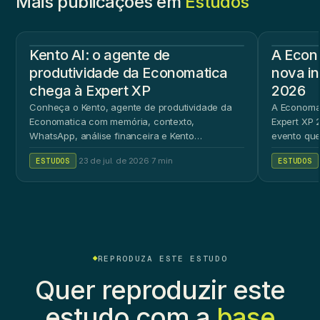
Mais publicações em
Estudos
Kento AI: o agente de
A Econ
produtividade da Economatica
nova in
chega à Expert XP
2026
Conheça o Kento, agente de produtividade da
A Economat
Economatica com memória, contexto,
Expert XP 2
WhatsApp, análise financeira e Kento
evento que
Workspace.
ao público 
ESTUDOS
·
23 de jul. de 2026
·
7 min
ESTUDOS
REPRODUZA ESTE ESTUDO
Quer reproduzir este
estudo com a
base