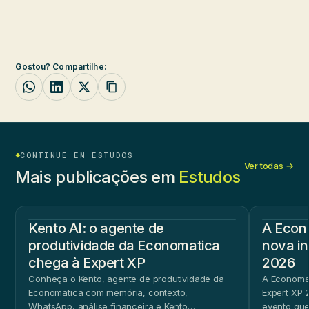
Gostou? Compartilhe:
CONTINUE EM ESTUDOS
Ver todas →
Mais publicações em
Estudos
Kento AI: o agente de
A Econ
produtividade da Economatica
nova in
chega à Expert XP
2026
Conheça o Kento, agente de produtividade da
A Economat
Economatica com memória, contexto,
Expert XP 2
WhatsApp, análise financeira e Kento
evento que