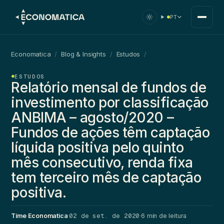
PT
Economatica
/
Blog & Insights
/
Estudos
/
ESTUDOS
Relatório mensal de fundos de
investimento por classificação
ANBIMA – agosto/2020 –
Fundos de ações têm captação
líquida positiva pelo quinto
mês consecutivo, renda fixa
tem terceiro mês de captação
positiva.
02 de set. de 2020
Time Economatica
·
·
6 min de leitura