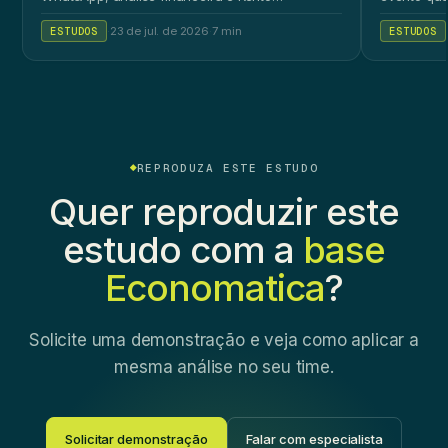
Workspace.
ao público 
ESTUDOS
·
23 de jul. de 2026
·
7 min
ESTUDOS
REPRODUZA ESTE ESTUDO
Quer reproduzir este
estudo com a
base
Economatica
?
Solicite uma demonstração e veja como aplicar a
mesma análise no seu time.
Solicitar demonstração
Falar com especialista