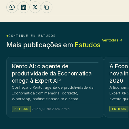
CONTINUE EM ESTUDOS
Ver todas →
Mais publicações em
Estudos
Kento AI: o agente de
A Econ
produtividade da Economatica
nova in
chega à Expert XP
2026
Conheça o Kento, agente de produtividade da
A Economat
Economatica com memória, contexto,
Expert XP 2
WhatsApp, análise financeira e Kento
evento que
Workspace.
ao público 
ESTUDOS
·
23 de jul. de 2026
·
7 min
ESTUDOS