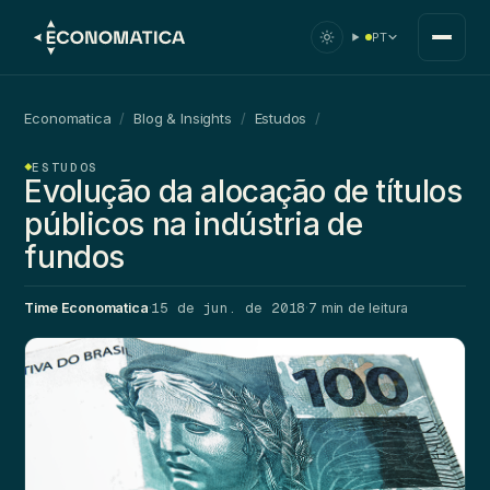
PT
Economatica
/
Blog & Insights
/
Estudos
/
ESTUDOS
Evolução da alocação de títulos
públicos na indústria de
fundos
15 de jun. de 2018
Time Economatica
·
·
7 min de leitura