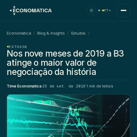
PT
Economatica
/
Blog & Insights
/
Estudos
/
ESTUDOS
Nos nove meses de 2019 a B3
atinge o maior valor de
negociação da história
25 de set. de 2019
Time Economatica
·
·
1 min de leitura