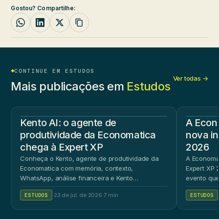
Gostou? Compartilhe:
CONTINUE EM ESTUDOS
Ver todas →
Mais publicações em
Estudos
Kento AI: o agente de
A Econ
produtividade da Economatica
nova in
chega à Expert XP
2026
Conheça o Kento, agente de produtividade da
A Economat
Economatica com memória, contexto,
Expert XP 2
WhatsApp, análise financeira e Kento
evento que
Workspace.
ao público 
ESTUDOS
·
23 de jul. de 2026
·
7 min
ESTUDOS