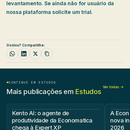
levantamento. Se ainda não for usuário da
nossa plataforma solicite um trial.
Gostou? Compartilhe:
CONTINUE EM ESTUDOS
Ver todas →
Mais publicações em
Estudos
Kento AI: o agente de
A Econ
produtividade da Economatica
nova in
chega à Expert XP
2026