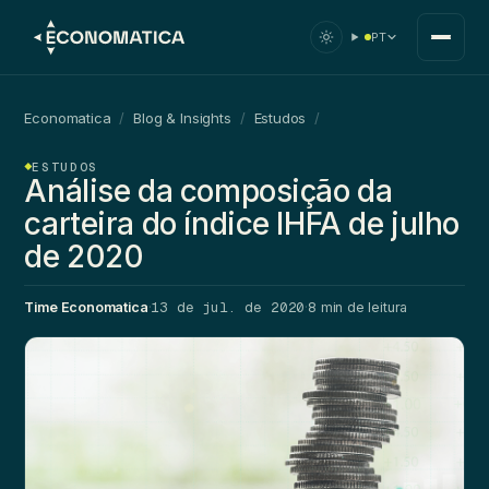
PT
Economatica
/
Blog & Insights
/
Estudos
/
ESTUDOS
Análise da composição da
carteira do índice IHFA de julho
de 2020
13 de jul. de 2020
Time Economatica
·
·
8 min de leitura