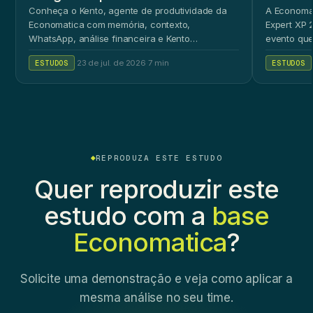
Conheça o Kento, agente de produtividade da
A Economat
Economatica com memória, contexto,
Expert XP 2
WhatsApp, análise financeira e Kento
evento que
Workspace.
ao público 
ESTUDOS
·
23 de jul. de 2026
·
7 min
ESTUDOS
REPRODUZA ESTE ESTUDO
Quer reproduzir este
estudo com a
base
Economatica
?
Solicite uma demonstração e veja como aplicar a
mesma análise no seu time.