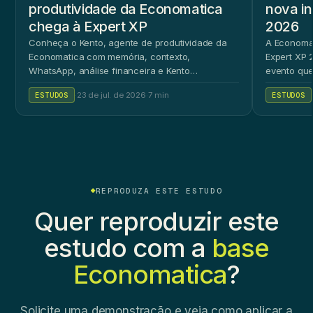
produtividade da Economatica
nova in
chega à Expert XP
2026
Conheça o Kento, agente de produtividade da
A Economat
Economatica com memória, contexto,
Expert XP 2
WhatsApp, análise financeira e Kento
evento que
Workspace.
ao público 
ESTUDOS
·
23 de jul. de 2026
·
7 min
ESTUDOS
REPRODUZA ESTE ESTUDO
Quer reproduzir este
estudo com a
base
Economatica
?
Solicite uma demonstração e veja como aplicar a