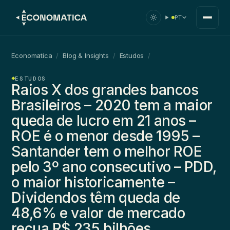
PT
Economatica
/
Blog & Insights
/
Estudos
/
ESTUDOS
Raios X dos grandes bancos
Brasileiros – 2020 tem a maior
queda de lucro em 21 anos –
ROE é o menor desde 1995 –
Santander tem o melhor ROE
pelo 3º ano consecutivo – PDD,
o maior historicamente –
Dividendos têm queda de
48,6% e valor de mercado
recua R$ 235 bilhões