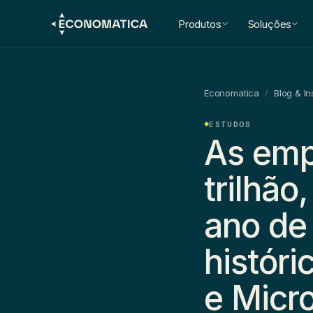
Produtos
Soluções
Economatica
/
Blog & In
ESTUDOS
As emp
trilhã
ano de
histór
e Micro