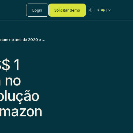
Login
Solicitar demo
PT
As empresas de mais de US$ 1 trilhão, como se comportam no ano de 2020 e como é a evolução histórica – Google, Apple, Amazon e Microsoft.
$ 1
m no
olução
 Amazon