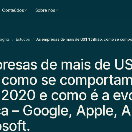
Conteúdos
Sobre nós
sights
/
Estudos
/
resas de mais de US
o, como se comporta
 2020 e como é a ev
ica – Google, Apple,
soft.