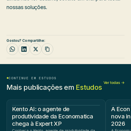
nossas soluções.
Gostou? Compartilhe:
CONTINUE EM ESTUDOS
Ver todas →
Mais publicações em
Estudos
Kento AI: o agente de
A Econ
produtividade da Economatica
nova in
chega à Expert XP
2026
Conheça o Kento, agente de produtividade da
A Economat