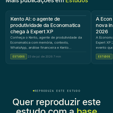
Mais publicações em
Estudos
Kento AI: o agente de
A Econ
produtividade da Economatica
nova in
chega à Expert XP
2026
Conheça o Kento, agente de produtividade da
A Economat
Economatica com memória, contexto,
Expert XP 2
WhatsApp, análise financeira e Kento
evento que
Workspace.
ao público 
ESTUDOS
·
23 de jul. de 2026
·
7 min
ESTUDOS
REPRODUZA ESTE ESTUDO
Quer reproduzir este
estudo com a
base