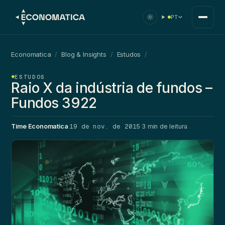
PT
Economatica
/
Blog & Insights
/
Estudos
/
ESTUDOS
Raio X da indústria de fundos –
Fundos 3922
19 de nov. de 2015
Time Economatica
·
·
3 min de leitura