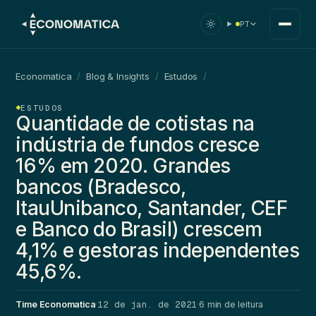
PT
Economatica
/
Blog & Insights
/
Estudos
/
ESTUDOS
Quantidade de cotistas na
indústria de fundos cresce
16% em 2020. Grandes
bancos (Bradesco,
ItauUnibanco, Santander, CEF
e Banco do Brasil) crescem
4,1% e gestoras independentes
45,6%.
12 de jan. de 2021
Time Economatica
·
·
6 min de leitura