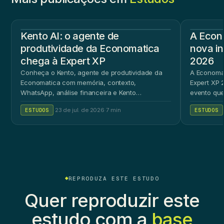
Kento AI: o agente de
A Econ
produtividade da Economatica
nova in
chega à Expert XP
2026
Conheça o Kento, agente de produtividade da
A Economat
Economatica com memória, contexto,
Expert XP 2
WhatsApp, análise financeira e Kento
evento que
Workspace.
ao público 
ESTUDOS
·
23 de jul. de 2026
·
7 min
ESTUDOS
REPRODUZA ESTE ESTUDO
Quer reproduzir este
estudo com a
base