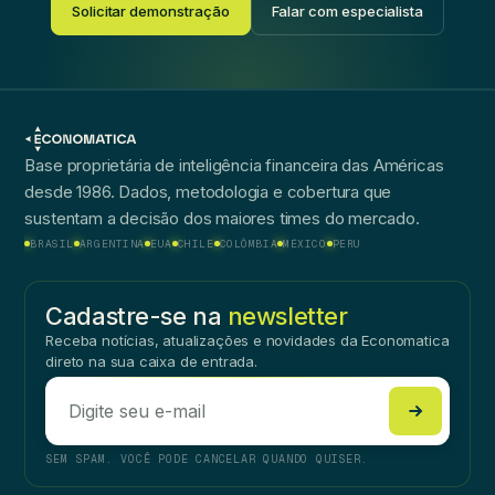
Solicitar demonstração
Falar com especialista
Base proprietária de inteligência financeira das Américas
desde 1986. Dados, metodologia e cobertura que
sustentam a decisão dos maiores times do mercado.
BRASIL
ARGENTINA
EUA
CHILE
COLÔMBIA
MÉXICO
PERU
Cadastre-se na
newsletter
Receba notícias, atualizações e novidades da Economatica
direto na sua caixa de entrada.
SEM SPAM. VOCÊ PODE CANCELAR QUANDO QUISER.