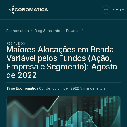
PT
Economatica
/
Blog & Insights
/
Estudos
/
ESTUDOS
Maiores Alocações em Renda
Variável pelos Fundos (Ação,
Empresa e Segmento): Agosto
de 2022
03 de out. de 2022
Time Economatica
·
·
5 min de leitura