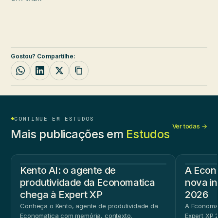
Gostou? Compartilhe:
CONTINUE EM ESTUDOS
Ver todas →
Mais publicações em
Estudos
Kento AI: o agente de
A Econ
produtividade da Economatica
nova in
chega à Expert XP
2026
Conheça o Kento, agente de produtividade da
A Economat
Economatica com memória, contexto,
Expert XP 2