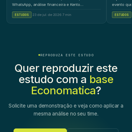
WhatsApp, análise financeira e Kento
evento que
Workspace.
ao público 
ESTUDOS
·
23 de jul. de 2026
·
7 min
ESTUDOS
REPRODUZA ESTE ESTUDO
Quer reproduzir este
estudo com a
base
Economatica
?
Solicite uma demonstração e veja como aplicar a
mesma análise no seu time.