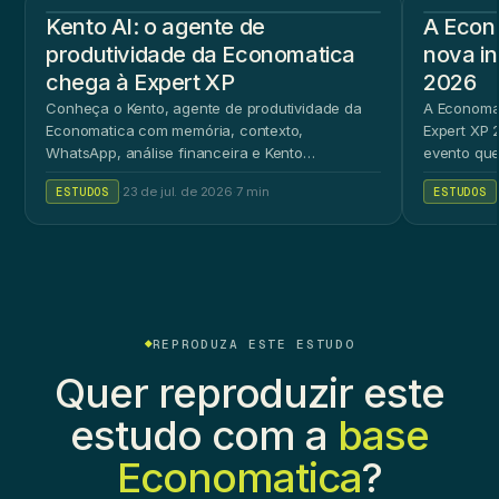
Kento AI: o agente de
A Econ
produtividade da Economatica
nova in
chega à Expert XP
2026
Conheça o Kento, agente de produtividade da
A Economat
Economatica com memória, contexto,
Expert XP 2
WhatsApp, análise financeira e Kento
evento que
Workspace.
ao público 
ESTUDOS
·
23 de jul. de 2026
·
7 min
ESTUDOS
REPRODUZA ESTE ESTUDO
Quer reproduzir este
estudo com a
base
Economatica
?