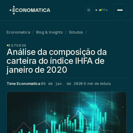
PT
Economatica
/
Blog & Insights
/
Estudos
/
ESTUDOS
Análise da composição da
carteira do índice IHFA de
janeiro de 2020
09 de jan. de 2020
Time Economatica
·
·
6 min de leitura