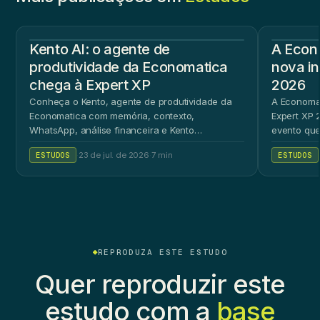
Kento AI: o agente de
A Econ
produtividade da Economatica
nova in
chega à Expert XP
2026
Conheça o Kento, agente de produtividade da
A Economat
Economatica com memória, contexto,
Expert XP 2
WhatsApp, análise financeira e Kento
evento que
Workspace.
ao público 
ESTUDOS
·
23 de jul. de 2026
·
7 min
ESTUDOS
REPRODUZA ESTE ESTUDO
Quer reproduzir este
estudo com a
base