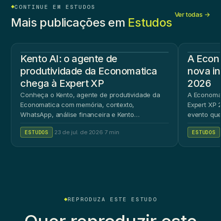
CONTINUE EM ESTUDOS
Ver todas →
Mais publicações em
Estudos
Kento AI: o agente de
A Econ
produtividade da Economatica
nova in
chega à Expert XP
2026
Conheça o Kento, agente de produtividade da
A Economat
Economatica com memória, contexto,
Expert XP 2
WhatsApp, análise financeira e Kento
evento que
Workspace.
ao público 
ESTUDOS
·
23 de jul. de 2026
·
7 min
ESTUDOS
REPRODUZA ESTE ESTUDO