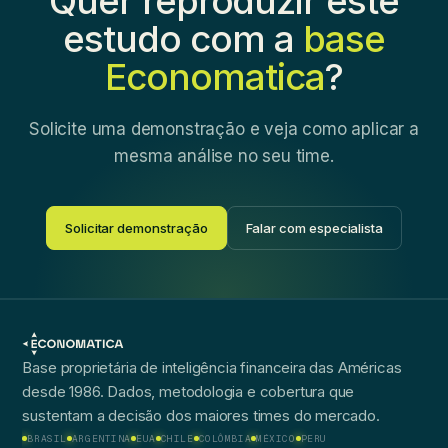
Quer reproduzir este
estudo com a
base
Economatica
?
Solicite uma demonstração e veja como aplicar a
mesma análise no seu time.
Solicitar demonstração
Falar com especialista
Base proprietária de inteligência financeira das Américas
desde 1986. Dados, metodologia e cobertura que
sustentam a decisão dos maiores times do mercado.
BRASIL
ARGENTINA
EUA
CHILE
COLÔMBIA
MÉXICO
PERU