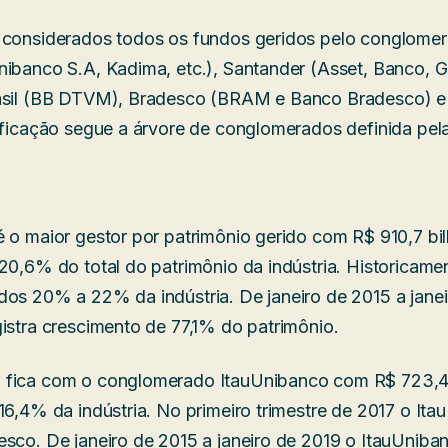
m considerados todos os fundos geridos pelo conglome
nibanco S.A, Kadima, etc.), Santander (Asset, Banco, 
rasil (BB DTVM), Bradesco (BRAM e Banco Bradesco) 
sificação segue a árvore de conglomerados definida p
é o maior gestor por patrimônio gerido com R$ 910,7 b
 20,6% do total do patrimônio da indústria. Historicame
dos 20% a 22% da indústria. De janeiro de 2015 a jane
gistra crescimento de 77,1% do patrimônio.
 fica com o conglomerado ItauUnibanco com R$ 723,4
16,4% da indústria. No primeiro trimestre de 2017 o It
esco. De janeiro de 2015 a janeiro de 2019 o ItauUniban