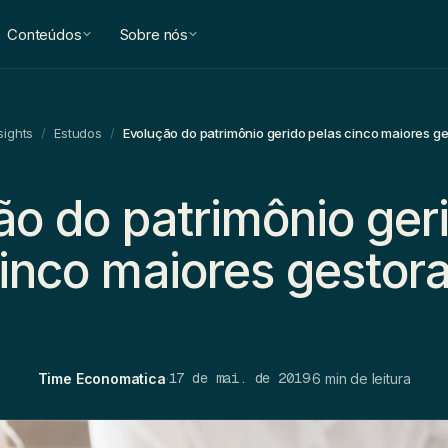
Conteúdos
Sobre nós
sights
/
Estudos
/
Evolução do patrimônio gerido pelas cinco maiores g
ão do patrimônio ger
cinco maiores gestor
17 de mai. de 2019
Time Economatica
·
·
6 min de leitura