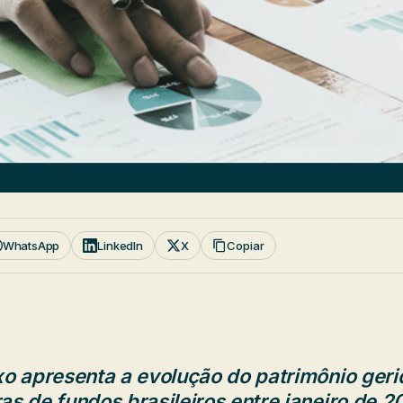
WhatsApp
LinkedIn
X
Copiar
xo apresenta a evolução do patrimônio geri
s de fundos brasileiros entre janeiro de 20