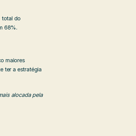
total do
om 68%.
co maiores
 ter a estratégia
mais alocada pela