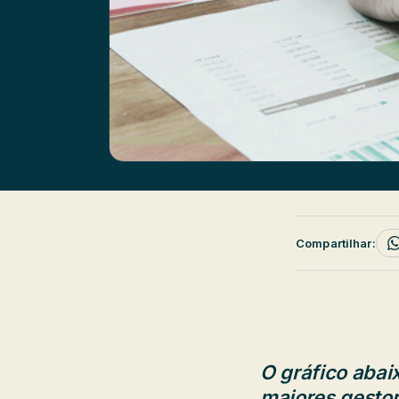
Compartilhar:
O gráfico abai
maiores gestora