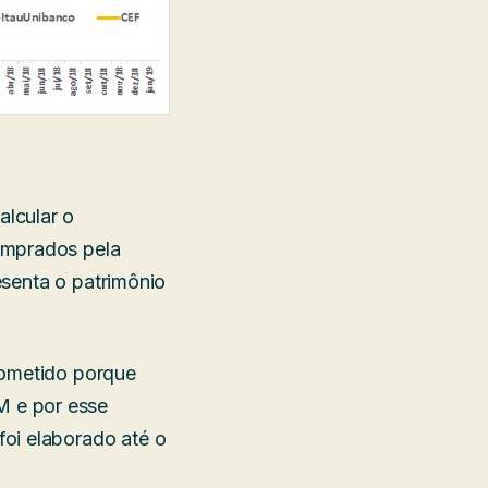
alcular o
omprados pela
resenta o patrimônio
rometido porque
M e por esse
oi elaborado até o