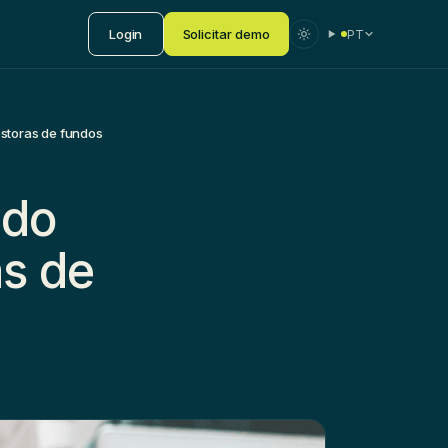
Login
Solicitar demo
PT
estoras de fundos
ido
as de