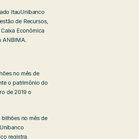
rado ItauUnibanco
Gestão de Recursos,
e Caixa Econômica
ela ANBIMA.
ilhões no mês de
nte o patrimônio do
iro de 2019 o
 bilhões no mês de
auUnibanco
co registra