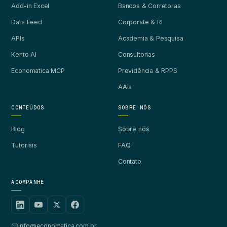
Add-in Excel
Bancos & Corretoras
Data Feed
Corporate & RI
APIs
Academia & Pesquisa
Kento AI
Consultorias
Economatica MCP
Previdência & RPPS
AAIs
CONTEÚDOS
SOBRE NÓS
Blog
Sobre nós
Tutoriais
FAQ
Contato
ACOMPANHE
info@economatica.com.br