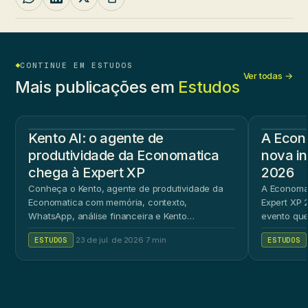
CONTINUE EM ESTUDOS
Ver todas →
Mais publicações em
Estudos
Kento AI: o agente de
A Econ
produtividade da Economatica
nova in
chega à Expert XP
2026
Conheça o Kento, agente de produtividade da
A Economat
Economatica com memória, contexto,
Expert XP 2
WhatsApp, análise financeira e Kento
evento que
Workspace.
ao público 
ESTUDOS
·
23 de jul. de 2026
·
7 min
ESTUDOS