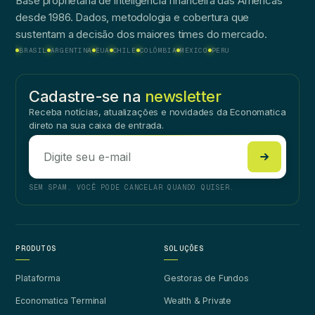
Base proprietária de inteligência financeira das Américas
desde 1986. Dados, metodologia e cobertura que
sustentam a decisão dos maiores times do mercado.
BRASIL
ARGENTINA
EUA
CHILE
COLÔMBIA
MÉXICO
PERU
Cadastre-se na
newsletter
Receba notícias, atualizações e novidades da Economatica
direto na sua caixa de entrada.
SEM SPAM. VOCÊ PODE CANCELAR QUANDO QUISER.
PRODUTOS
SOLUÇÕES
Plataforma
Gestoras de Fundos
Economatica Terminal
Wealth & Private