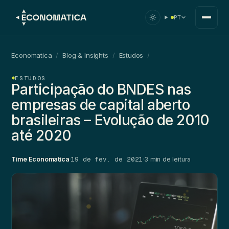
PT
Economatica
/
Blog & Insights
/
Estudos
/
ESTUDOS
Participação do BNDES nas
empresas de capital aberto
brasileiras – Evolução de 2010
até 2020
19 de fev. de 2021
Time Economatica
·
·
3 min de leitura