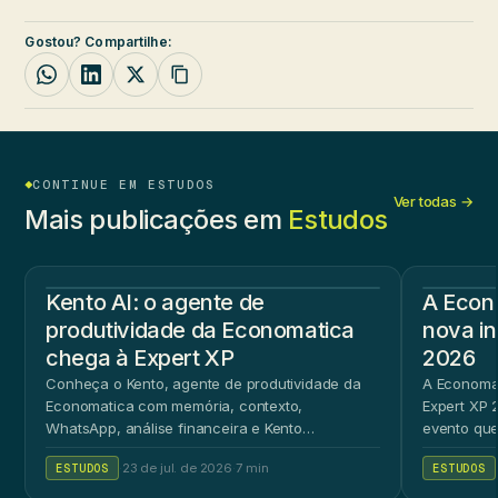
Gostou? Compartilhe:
CONTINUE EM ESTUDOS
Ver todas →
Mais publicações em
Estudos
Kento AI: o agente de
A Econ
produtividade da Economatica
nova in
chega à Expert XP
2026
Conheça o Kento, agente de produtividade da
A Economat
Economatica com memória, contexto,
Expert XP 2
WhatsApp, análise financeira e Kento
evento que
Workspace.
ao público 
ESTUDOS
·
23 de jul. de 2026
·
7 min
ESTUDOS