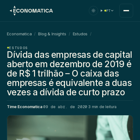
PT
Economatica
/
Blog & Insights
/
Estudos
/
ESTUDOS
Dívida das empresas de capital
aberto em dezembro de 2019 é
de R$ 1 trilhão – O caixa das
empresas é equivalente a duas
vezes a dívida de curto prazo
09 de abr. de 2020
Time Economatica
·
·
3 min de leitura