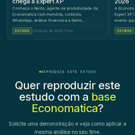
chega à Expert XP
2026
Conheça o Kento, agente de produtividade da
A Economat
Economatica com memória, contexto,
Expert XP 2
WhatsApp, análise financeira e Kento
evento que
Workspace.
ao público 
ESTUDOS
·
23 de jul. de 2026
·
7 min
ESTUDOS
REPRODUZA ESTE ESTUDO
Quer reproduzir este
estudo com a
base
Economatica
?
Solicite uma demonstração e veja como aplicar a
mesma análise no seu time.