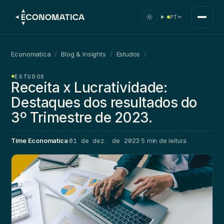
PT
Economatica
/
Blog & Insights
/
Estudos
/
ESTUDOS
Receita x Lucratividade:
Destaques dos resultados do
3º Trimestre de 2023.
01 de dez. de 2023
Time Economatica
·
·
5 min de leitura