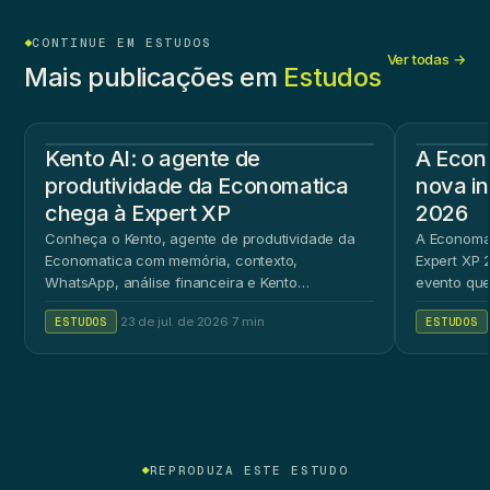
CONTINUE EM ESTUDOS
Ver todas →
Mais publicações em
Estudos
Kento AI: o agente de
A Econ
produtividade da Economatica
nova in
chega à Expert XP
2026
Conheça o Kento, agente de produtividade da
A Economat
Economatica com memória, contexto,
Expert XP 2
WhatsApp, análise financeira e Kento
evento que
Workspace.
ao público 
ESTUDOS
·
23 de jul. de 2026
·
7 min
ESTUDOS
REPRODUZA ESTE ESTUDO