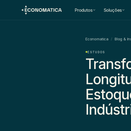
Produtos
Soluções
Economatica
/
Blog & In
ESTUDOS
Transf
Longit
Estoqu
Indúst