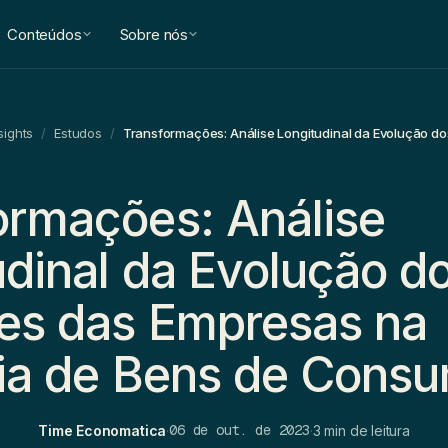
Conteúdos
Sobre nós
sights
/
Estudos
/
ormações: Análise
udinal da Evolução d
es das Empresas na
ria de Bens de Cons
06 de out. de 2023
Time Economatica
·
·
3 min de leitura