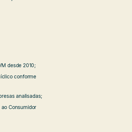
CVM desde 2010;
cíclico conforme
presas analisadas;
os ao Consumidor