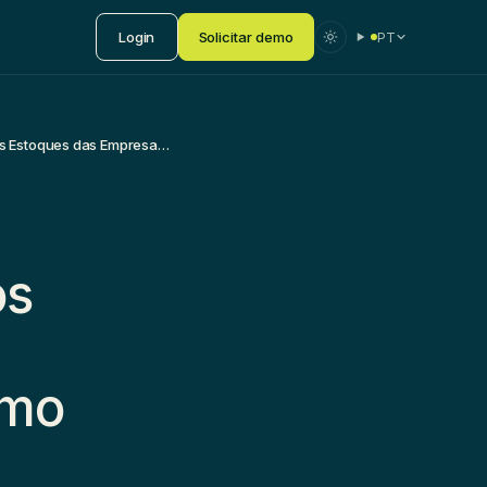
Login
Solicitar demo
PT
Transformações: Análise Longitudinal da Evolução dos Estoques das Empresas na Indústria de Bens de Consumo
os
umo