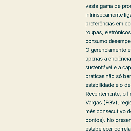
vasta gama de prod
intrinsecamente li
preferências em c
roupas, eletrônico
consumo desempenh
O gerenciamento ef
apenas a eficiência
sustentável e a ca
práticas não só be
estabilidade e o 
Recentemente, o Ín
Vargas (FGV), regi
mês consecutivo de
pontos). No presen
estabelecer correl