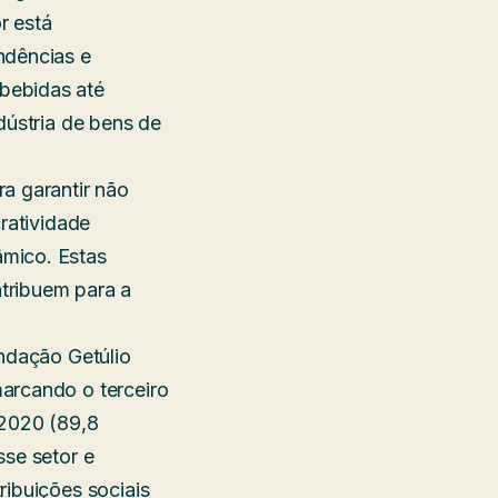
r está
ndências e
bebidas até
dústria de bens de
a garantir não
ratividade
âmico. Estas
tribuem para a
undação Getúlio
arcando o terceiro
 2020 (89,8
sse setor e
ribuições sociais