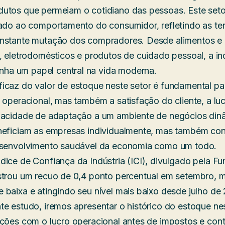
utos que permeiam o cotidiano das pessoas. Este seto
gado ao comportamento do consumidor, refletindo as te
onstante mutação dos compradores. Desde alimentos e 
s, eletrodomésticos e produtos de cuidado pessoal, a in
a um papel central na vida moderna.
icaz do valor de estoque neste setor é fundamental par
 operacional, mas também a satisfação do cliente, a luc
pacidade de adaptação a um ambiente de negócios din
neficiam as empresas individualmente, mas também con
desenvolvimento saudável da economia como um todo.
dice de Confiança da Indústria (ICI), divulgado pela F
strou um recuo de 0,4 ponto percentual em setembro, m
 baixa e atingindo seu nível mais baixo desde julho de
te estudo, iremos apresentar o histórico do estoque ne
ações com o lucro operacional antes de impostos e cont