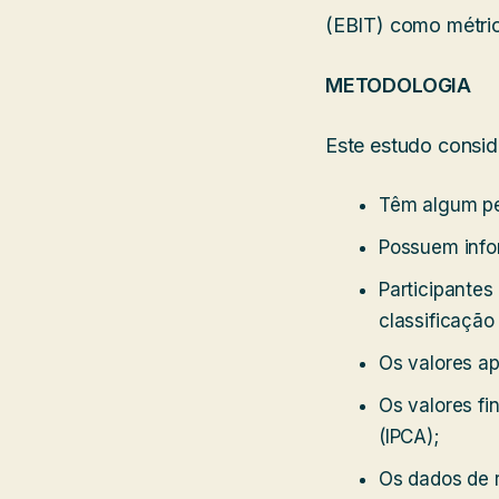
(EBIT) como métric
METODOLOGIA
Este estudo consi
Têm algum pes
Possuem info
Participantes
classificação
Os valores a
Os valores fi
(IPCA);
Os dados de r