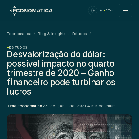
PT
Economatica
/
Blog & Insights
/
Estudos
/
ESTUDOS
Desvalorização do dólar:
possível impacto no quarto
trimestre de 2020 – Ganho
financeiro pode turbinar os
lucros
28 de jan. de 2021
Time Economatica
·
·
4 min de leitura