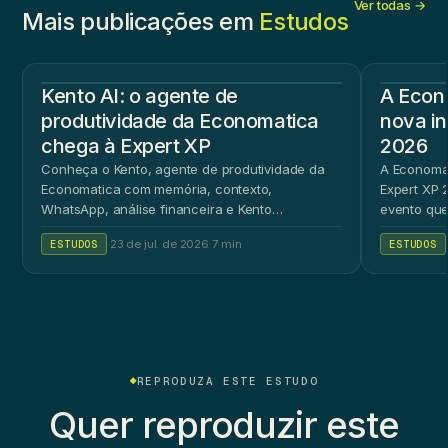
Ver todas →
Mais publicações em
Estudos
Kento AI: o agente de
A Econ
produtividade da Economatica
nova in
chega à Expert XP
2026
Conheça o Kento, agente de produtividade da
A Economat
Economatica com memória, contexto,
Expert XP 2
WhatsApp, análise financeira e Kento
evento que
Workspace.
ao público 
ESTUDOS
·
23 de jul. de 2026
·
7 min
ESTUDOS
REPRODUZA ESTE ESTUDO
Quer reproduzir este