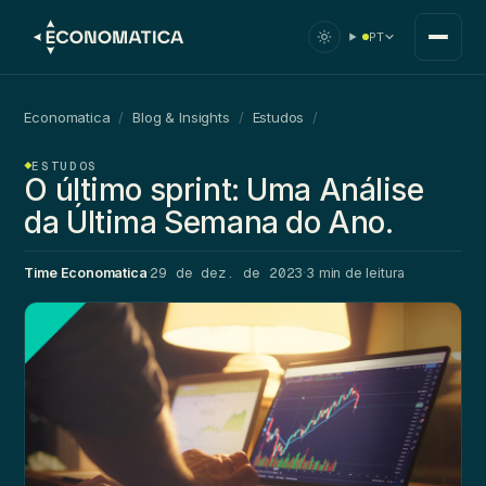
PT
Economatica
/
Blog & Insights
/
Estudos
/
ESTUDOS
O último sprint: Uma Análise
da Última Semana do Ano.
29 de dez. de 2023
Time Economatica
·
·
3 min de leitura