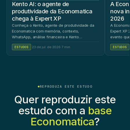
Kento AI: o agente de
A Econ
produtividade da Economatica
nova in
chega à Expert XP
2026
Conheça o Kento, agente de produtividade da
A Economat
Economatica com memória, contexto,
Expert XP 2
WhatsApp, análise financeira e Kento
evento que
Workspace.
ao público 
ESTUDOS
·
23 de jul. de 2026
·
7 min
ESTUDOS
REPRODUZA ESTE ESTUDO
Quer reproduzir este
estudo com a
base
Economatica
?